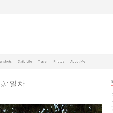
enshots
Daily Life
Travel
Photos
About Me
05).1일차