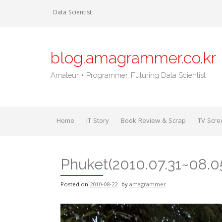
Skip
Data Scientist
to
content
blog.amagrammer.co.kr
Amateur + Programmer, Futuring Data Scientist
Home
IT Story
Book Review & Scrap
TV Scre
Phuket(2010.07.31~08.
Posted on
2010-08-22
by
amagrammer