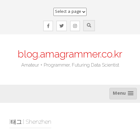
Skip
to
content
blog.amagrammer.co.kr
Amateur + Programmer, Futuring Data Scientist
Menu
[태그:]
Shenzhen