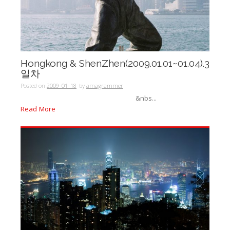
Hongkong & ShenZhen(2009.01.01~01.04).3
일차
Posted on
2009-01-18
by
amagrammer
&nbs...
Read More