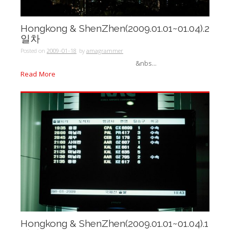
Hongkong & ShenZhen(2009.01.01~01.04).2
일차
Posted on
2009-01-18
by
amagrammer
&nbs...
Read More
Hongkong & ShenZhen(2009.01.01~01.04).1