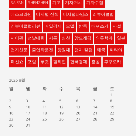
SAIPAN
SHENZHEN
기고
기자24시
기자수첩
데스크라인
디지털 산책
디지털타임스
리뷰어클럽
리뷰어클럽리뷰
매일경제
모델
방콕
배껴쓰기
사설
사이판
선발대회
시론
심천
앙드레김
의류학과
일본
전자신문
졸업작품전
창원대
천자 칼럼
태국
파타야
패션쇼
포럼
푸켓
필리핀
한국경제
홍콩
후쿠오카
2026 8월
일
월
화
수
목
금
토
1
2
3
4
5
6
7
8
9
10
11
12
13
14
15
16
17
18
19
20
21
22
23
24
25
26
27
28
29
30
31