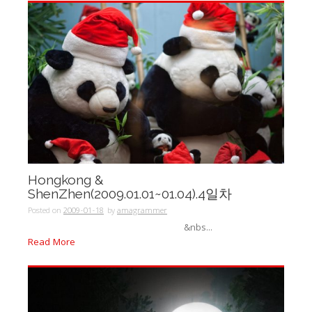
Hongkong &
ShenZhen(2009.01.01~01.04).4일차
Posted on
2009-01-18
by
amagrammer
&nbs...
Read More