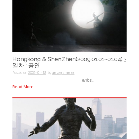
Hongkong & ShenZhen(2009.01.01~01.04).3
일차 : 공연
Posted on
2009-01-18
by
amagrammer
&nbs...
Read More