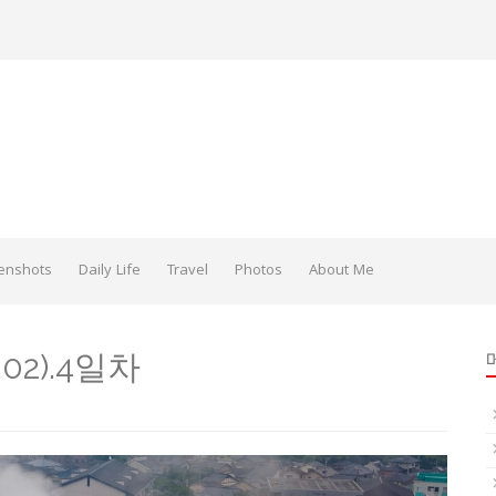
enshots
Daily Life
Travel
Photos
About Me
8.02).4일차