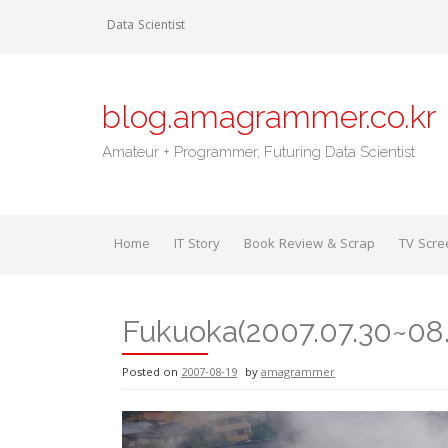
Skip
Data Scientist
to
content
blog.amagrammer.co.kr
Amateur + Programmer, Futuring Data Scientist
Home
IT Story
Book Review & Scrap
TV Scre
Fukuoka(2007.07.30~0
Posted on
2007-08-19
by
amagrammer