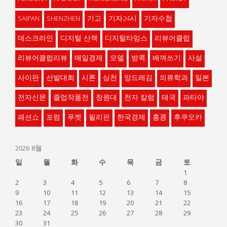
SAIPAN
SHENZHEN
기고
기자24시
기자수첩
데스크라인
디지털 산책
디지털타임스
리뷰어클럽
리뷰어클럽리뷰
매일경제
모델
방콕
배껴쓰기
사설
사이판
선발대회
시론
심천
앙드레김
의류학과
일본
전자신문
졸업작품전
창원대
천자 칼럼
태국
파타야
패션쇼
포럼
푸켓
필리핀
한국경제
홍콩
후쿠오카
2026 8월
일
월
화
수
목
금
토
1
2
3
4
5
6
7
8
9
10
11
12
13
14
15
16
17
18
19
20
21
22
23
24
25
26
27
28
29
30
31