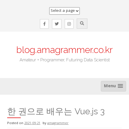
Skip
to
content
blog.amagrammer.co.kr
Amateur + Programmer, Futuring Data Scientist
Menu
한 권으로 배우는 Vue.js 3
Posted on
2021-09-21
by
amagrammer