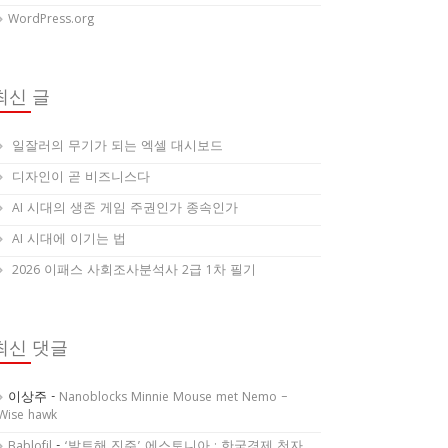
WordPress.org
최신 글
일잘러의 무기가 되는 엑셀 대시보드
디자인이 곧 비즈니스다
AI 시대의 생존 게임 주권인가 종속인가
AI 시대에 이기는 법
2026 이패스 사회조사분석사 2급 1차 필기
최신 댓글
이상주
-
Nanoblocks Minnie Mouse met Nemo –
Wise hawk
Bablofil
-
‘발트해 진주’ 에스토니아 : 한국경제 천자