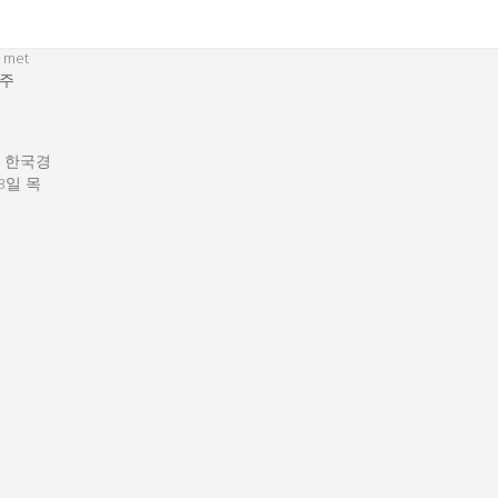
 met
주
: 한국경
13일 목