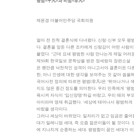
평범<平凡>과 비범<非凡>
제윤경 더불어민주당 국회의원
얼마 전 친척 결혼식에 다녀왔다. 신랑·신부 모두 평범
다. 결혼을 앞둔 다른 조카에게 신랑감이 어떤 사람이
붙였다. “근데 요새 평범한 사람 만나는게 제일 어러
제50회 한국일보 문학상을 받은 정세랑의 장편소설 
은 웬만큼 낙천적인 성격이 아니고서야 결혼이든 다른 
한, 아니 인생에 대한 생각을 보여주는 것 같아 씁쓸해
국어사전 정의에 따르면 평범(非凡)은 ‘뛰어나거나 
지도 않은 중간 정도를 의미한다. 우리 민족에게 ‘평
육시켜 자식이 ‘입신양명’하길 바랐고, 우리 때의 부
아이라며 영재 취급했다. ‘세상에 태어나서 평범하게 
바랐을 생각이다.
그러나 세상이 바뀌었다. 일자리가 없고 임금은 줄어
대가 밀레니엄 세대, 즉 요즘 젊은이들이 될 것이다.
에 지나치게 순종하는 세대. 평범함이 꿈인 세대가 이