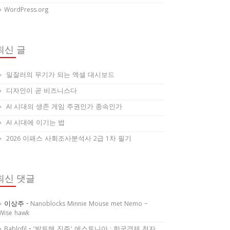
WordPress.org
최신 글
일잘러의 무기가 되는 엑셀 대시보드
디자인이 곧 비즈니스다
AI 시대의 생존 게임 주권인가 종속인가
AI 시대에 이기는 법
2026 이패스 사회조사분석사 2급 1차 필기
최신 댓글
이상주
-
Nanoblocks Minnie Mouse met Nemo –
Wise hawk
Bablofil
-
‘발트해 진주’ 에스토니아 : 한국경제 천자