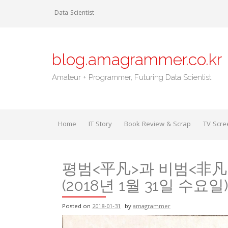
Skip
Data Scientist
to
content
blog.amagrammer.co.kr
Amateur + Programmer, Futuring Data Scientist
Home
IT Story
Book Review & Scrap
TV Scre
평범<平凡>과 비범<非凡
(2018년 1월 31일 수요일)
Posted on
2018-01-31
by
amagrammer