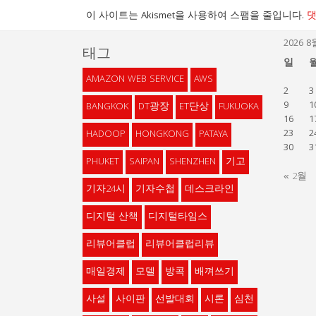
이 사이트는 Akismet을 사용하여 스팸을 줄입니다.
댓
2026 8
태그
일
AMAZON WEB SERVICE
AWS
2
3
9
1
BANGKOK
DT광장
ET단상
FUKUOKA
16
1
23
2
HADOOP
HONGKONG
PATAYA
30
3
PHUKET
SAIPAN
SHENZHEN
기고
« 2월
기자24시
기자수첩
데스크라인
디지털 산책
디지털타임스
리뷰어클럽
리뷰어클럽리뷰
매일경제
모델
방콕
배껴쓰기
사설
사이판
선발대회
시론
심천