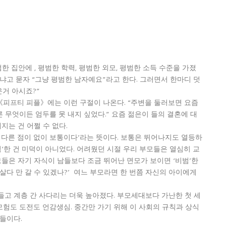
한 집안에 , 평범한 학력, 평범한 외모, 평범한 소득 수준을 가졌
냐고 묻자 “그냥 평범한 남자예요”라고 한다. 그러면서 한마디 덧
운거 아시죠?”
《피프티 피플》에는 이런 구절이 나온다. “주변을 둘러보면 요즘
무엇이든 엄두를 못 내지 싶었다.” 요즘 젊은이 들의 결혼에 대
지는 건 어쩔 수 없다.
색다른 점이 없이 보통이다’라는 뜻이다. 보통은 뛰어나지도 열등하
범’한 건 미덕이 아니었다. 어려웠던 시절 우리 부모들은 열심히 교
모들은 자기 자식이 남들보다 조금 뛰어난 면모가 보이면 ‘비범’한
살다 만 갈 수 있겠나?’ 여느 부모라면 한 번쯤 자신의 아이에게
들고 계층 간 사다리는 더욱 높아졌다. 부모세대보다 가난한 첫 세
 모험도 도전도 언감생심. 중간만 가기 위해 이 사회의 규칙과 상식
들이다.