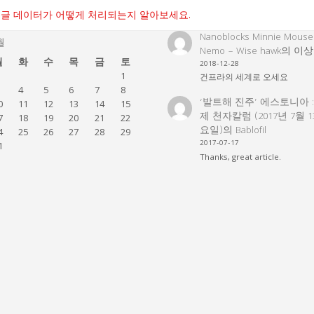
글 데이터가 어떻게 처리되는지 알아보세요.
Nanoblocks Minnie Mouse
월
Nemo – Wise hawk
의
이상
월
화
수
목
금
토
2018-12-28
1
건프라의 세계로 오세요
4
5
6
7
8
‘발트해 진주’ 에스토니아 
0
11
12
13
14
15
제 천자칼럼 (2017년 7월 
7
18
19
20
21
22
요일)
의
Bablofil
4
25
26
27
28
29
2017-07-17
1
Thanks, great article.