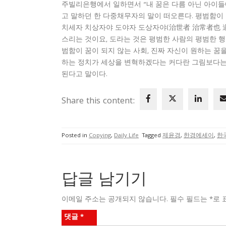
주빌리은행에서 일하면서 “내 꿈은 다름 아닌 아이들에
고 말하던 한 다중채무자의 말이 떠오른다. 평범함이 
치세자 치상자야 도야자 도상자야(治世者 治常者也 道
스리는 것이요, 도라는 것은 평범한 사람의 평범한 
범함이 꿈이 되지 않는 사회, 진짜 자신이 원하는 꿈
하는 정치가 세상을 변혁하겠다는 커다란 그림보다는
된다고 말이다.
Share this content:
Posted in
Copying
,
Daily Life
Tagged
제윤경
,
한경에세이
,
한
답글 남기기
이메일 주소는 공개되지 않습니다.
필수 필드는
*
로 
댓글
*