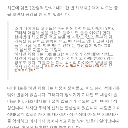
최근에 읽은 ⟪간헐적 단식? 내가 한 번 해보지!⟫ 책에 나오는 글
을 보면서 공감을 한 적이 있습니다.
소위 다이어트 고수들은 자신만의 다이어트 비법이 있다.
그래서 어떻게 살을 뺐는지 물어보면 술술 이야기 한다.
현미밥에 채소류만 먹고 살을 뺀 사람도 있고, 두부와 닭
가슴살 등 단백질 종류만 먹고 뺀 사람도 있다. 그런 사람
들은 내심 ‘살이 쪄도 뺄 수 있다’는 자신감이 있다. 그리
고 실제로 처음에는 그렇다.
하지만 처음에는 10킬로그램 이상 쉽게 감량했던 사람도
시간이 지날수록 감량 수치는 적어지고 아예 효과가 없는
경우도 있다. 그럴 때는 다시 최신의 다이어트 방법을 찾
홍길설, 에스더 킴, 임세천, ⟪간헐적 단식? 내가 한
아서 시도해본다.
번 해보지!⟫에서
다이어트를 하면 처음에는 체중이 줄어들고, 어느 순간 정체기를
맞아 변동이 없습니다. 그러다가 정체기가 지나면 또 체중이 줄
어듭니다. 기초 대사보다 섭취 칼로리가 적으면 살이 빠져야 정
상입니다. 하지만 우리의 신체는 항상성이 있습니다. 사람은 기아
상태(섭취 칼로리가 기초 대사보다 적은 상태)가 되면 기초대사
를 억제하고 아사에서 벗어나려고 하는 방어 반응이 일어납니다.