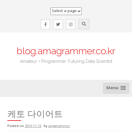
Skip
to
content
blog.amagrammer.co.kr
Amateur + Programmer, Futuring Data Scientist
Menu
케토 다이어트
Posted on
2019-11-10
by
amagrammer