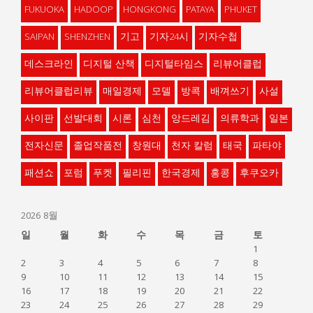
FUKUOKA
HADOOP
HONGKONG
PATAYA
PHUKET
SAIPAN
SHENZHEN
기고
기자24시
기자수첩
데스크라인
디지털 산책
디지털타임스
리뷰어클럽
리뷰어클럽리뷰
매일경제
모델
방콕
배껴쓰기
사설
사이판
선발대회
시론
심천
앙드레김
의류학과
일본
전자신문
졸업작품전
창원대
천자 칼럼
태국
파타야
패션쇼
포럼
푸켓
필리핀
한국경제
홍콩
후쿠오카
2026 8월
일
월
화
수
목
금
토
1
2
3
4
5
6
7
8
9
10
11
12
13
14
15
16
17
18
19
20
21
22
23
24
25
26
27
28
29