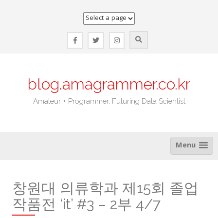
Skip
to
content
blog.amagrammer.co.kr
Amateur + Programmer, Futuring Data Scientist
Menu
창원대 의류학과 제15회 졸업
작품전 ‘it’ #3 – 2부 4/7