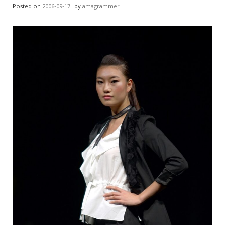
Posted on
2006-09-17
by
amagrammer