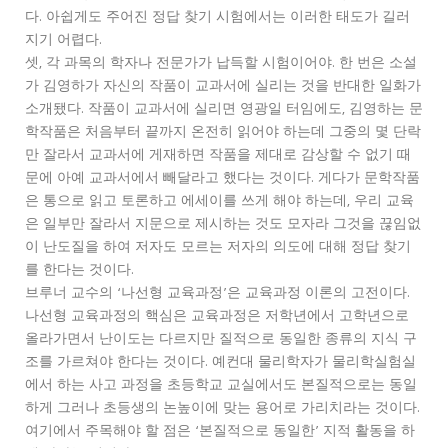
다. 아쉽게도 주어진 정답 찾기 시험에서는 이러한 태도가 길러
지기 어렵다.
셋, 각 과목의 학자나 전문가가 납득할 시험이어야. 한 번은 소설
가 김영하가 자신의 작품이 교과서에 실리는 것을 반대한 일화가
소개됐다. 작품이 교과서에 실리면 영광일 터임에도, 김영하는 문
학작품은 처음부터 끝까지 온전히 읽어야 하는데 그중의 몇 단락
만 잘라서 교과서에 게재하면 작품을 제대로 감상할 수 없기 때
문에 아예 교과서에서 빼달라고 했다는 것이다. 게다가 문학작품
은 통으로 읽고 토론하고 에세이를 쓰게 해야 하는데, 우리 교육
은 일부만 잘라서 지문으로 제시하는 것도 모자라 그것을 끊임없
이 난도질을 하여 저자도 모르는 저자의 의도에 대해 정답 찾기
를 한다는 것이다.
브루너 교수의 ‘나선형 교육과정’은 교육과정 이론의 고전이다.
나선형 교육과정의 핵심은 교육과정은 저학년에서 고학년으로
올라가면서 난이도는 다르지만 질적으로 동일한 종류의 지식 구
조를 가르쳐야 한다는 것이다. 예컨대 물리학자가 물리학실험실
에서 하는 사고 과정을 초등학교 교실에서도 본질적으로는 동일
하게 그러나 초등생의 논높이에 맞는 용어로 가리치라는 것이다.
여기에서 주목해야 할 점은 ‘본질적으로 동일한’ 지적 활동을 하