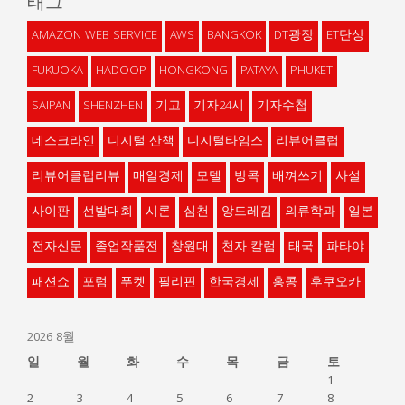
태그
AMAZON WEB SERVICE
AWS
BANGKOK
DT광장
ET단상
FUKUOKA
HADOOP
HONGKONG
PATAYA
PHUKET
SAIPAN
SHENZHEN
기고
기자24시
기자수첩
데스크라인
디지털 산책
디지털타임스
리뷰어클럽
리뷰어클럽리뷰
매일경제
모델
방콕
배껴쓰기
사설
사이판
선발대회
시론
심천
앙드레김
의류학과
일본
전자신문
졸업작품전
창원대
천자 칼럼
태국
파타야
패션쇼
포럼
푸켓
필리핀
한국경제
홍콩
후쿠오카
2026 8월
일
월
화
수
목
금
토
1
2
3
4
5
6
7
8