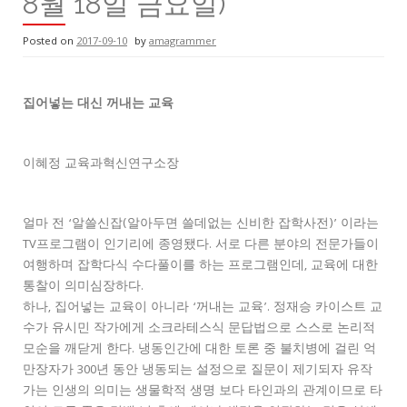
8월 18일 금요일)
Posted on
2017-09-10
by
amagrammer
집어넣는 대신 꺼내는 교육
이혜정 교육과혁신연구소장
얼마 전 ‘알쓸신잡(알아두면 쓸데없는 신비한 잡학사전)’ 이라는
TV프로그램이 인기리에 종영됐다. 서로 다른 분야의 전문가들이
여행하며 잡학다식 수다풀이를 하는 프로그램인데, 교육에 대한
통찰이 의미심장하다.
하나, 집어넣는 교육이 아니라 ‘꺼내는 교육’. 정재승 카이스트 교
수가 유시민 작가에게 소크라테스식 문답법으로 스스로 논리적
모순을 깨닫게 한다. 냉동인간에 대한 토론 중 불치병에 걸린 억
만장자가 300년 동안 냉동되는 설정으로 질문이 제기되자 유작
가는 인생의 의미는 생물학적 생명 보다 타인과의 관계이므로 타