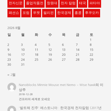
전자신문
졸업작품전
창원대
천자 칼럼
태국
파타야
패션쇼
포럼
푸켓
필리핀
한국경제
홍콩
후쿠오카
2026 8월
일
월
화
수
목
금
토
1
2
3
4
5
6
7
8
9
10
11
12
13
14
15
16
17
18
19
20
21
22
23
24
25
26
27
28
29
30
31
« 2월
Nanoblocks Minnie Mouse met Nemo – Wise hawk
의
이
상주
2018-12-28
건프라의 세계로 오세요
‘발트해 진주’ 에스토니아 : 한국경제 천자칼럼 (2017년