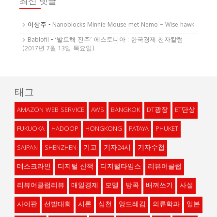
최신 댓글
이상주
-
Nanoblocks Minnie Mouse met Nemo – Wise hawk
Bablofil
-
‘발트해 진주’ 에스토니아 : 한국경제 천자칼럼
(2017년 7월 13일 목요일)
태그
AMAZON WEB SERVICE
AWS
BANGKOK
DT광장
ET단상
FUKUOKA
HADOOP
HONGKONG
PATAYA
PHUKET
SAIPAN
SHENZHEN
기고
기자24시
기자수첩
데스크라인
디지털 산책
디지털타임스
리뷰어클럽
리뷰어클럽리뷰
매일경제
모델
방콕
배껴쓰기
사설
사이판
선발대회
시론
심천
앙드레김
의류학과
일본