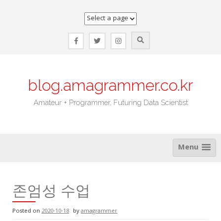
Skip
to
content
blog.amagrammer.co.kr
Amateur + Programmer, Futuring Data Scientist
Menu
존엄성 수업
Posted on
2020-10-18
by
amagrammer