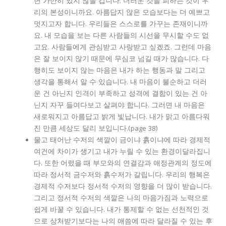
면 가만히 있지 않을 겁니다. 더러운 것을 피하는 것이 우
리의 본성이니까요. 아름답지 않은 모습보다는 더 예쁘고
멋지고자 합니다. 우리들은 스스로를 가꾸는 존재이니까
요. 내 모습을 보는 다른 사람들의 시선을 무시할 수도 없
고요. 사람들에게 관심받고 사랑받고 싶겠죠. 그런데 마음
은 잘 보이지 않기 때문에 무심코 넘길 때가 많습니다. 다
행히도 보이지 않는 마음은 내가 하는 행동과 말 그리고
생각을 통해서 알 수 있습니다. 내 마음이 불순하고 더러
운 건 아닌지 인격이 부족하고 성격에 결함이 있는 건 아
닌지 자꾸 들여다보고 살펴야 합니다. 그러면 내 마음은
새로워지고 아름답고 밝게 빛납니다. 내가 맑고 아름다워
진 만큼 세상도 달리 보입니다.(page 38)
물고 태어난 수저의 색깔이 금이냐 흙이냐에 따라 경제적
여건에 차이가 생기고 내가 누릴 수 있는 환경이달라집니
다. 또한 어렸을 때 부모와의 연결감과 애정관계의 정도에
따라 정서적 금수저와 흙수저가 갈립니다. 우리의 행복은
경제적 수저보다 정서적 수저의 영향을 더 많이 받습니다.
그리고 정서적 수저의 색깔은 나의 마음가짐과 노력으로
쉽게 바꿀 수 있습니다. 내가 통제할 수 없는 선천적인 것
으로 상처받기보다는 나의 애씀에 따라 달라질 수 있는 후