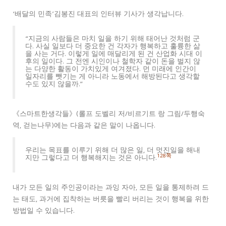
‘배달의 민족’김봉진 대표의 인터뷰 기사가 생각납니다.
“지금의 사람들은 마치 일을 하기 위해 태어난 것처럼 군
다. 사실 일보다 더 중요한 건 각자가 행복하고 훌륭한 삶
을 사는 거다. 이렇게 일에 매달리게 된 건 산업화 시대 이
후의 일이다. 그 전엔 시인이나 철학자 같이 돈을 벌지 않
는 다양한 활동이 가치있게 여겨졌다. 먼 미래에 인간이
일자리를 뺏기는 게 아니라 노동에서 해방된다고 생각할
수도 있지 않을까.”
《스마트한생각들》(롤프 도벨리 저/비르기트 랑 그림/두행숙
역, 걷는나무)에는 다음과 같은 말이 나옵니다.
우리는 목표를 이루기 위해 더 많은 일, 더 멋진일을 해내
128쪽
지만 그렇다고 더 행복해지는 것은 아니다.
내가 모든 일의 주인공이라는 과잉 자아, 모든 일을 통제하려 드
는 태도, 과거에 집착하는 버릇을 빨리 버리는 것이 행복을 위한
방법일 수 있습니다.