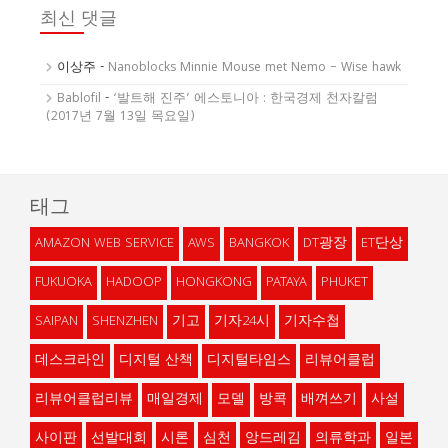
최신 댓글
이상주
-
Nanoblocks Minnie Mouse met Nemo – Wise hawk
Bablofil
-
‘발트해 진주’ 에스토니아 : 한국경제 천자칼럼
(2017년 7월 13일 목요일)
태그
AMAZON WEB SERVICE
AWS
BANGKOK
DT광장
ET단상
FUKUOKA
HADOOP
HONGKONG
PATAYA
PHUKET
SAIPAN
SHENZHEN
기고
기자24시
기자수첩
데스크라인
디지털 산책
디지털타임스
리뷰어클럽
리뷰어클럽리뷰
매일경제
모델
방콕
배껴쓰기
사설
사이판
선발대회
시론
심천
앙드레김
의류학과
일본