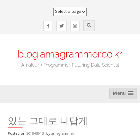
Skip
to
content
blog.amagrammer.co.kr
Amateur + Programmer, Futuring Data Scientist
Menu
있는 그대로 나답게
Posted on
2018-08-13
by
amagrammer