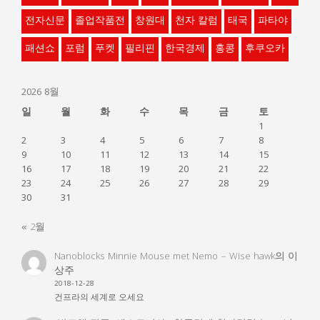
전자신문
졸업작품전
창원대
천자 칼럼
태국
파타야
패션쇼
포럼
푸켓
필리핀
한국경제
홍콩
후쿠오카
2026 8월
일
월
화
수
목
금
토
1
2
3
4
5
6
7
8
9
10
11
12
13
14
15
16
17
18
19
20
21
22
23
24
25
26
27
28
29
30
31
« 2월
Nanoblocks Minnie Mouse met Nemo – Wise hawk
의
이
상주
2018-12-28
건프라의 세계로 오세요