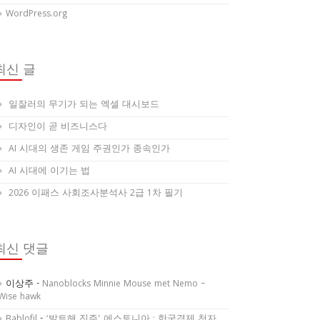
WordPress.org
최신 글
일잘러의 무기가 되는 엑셀 대시보드
디자인이 곧 비즈니스다
AI 시대의 생존 게임 주권인가 종속인가
AI 시대에 이기는 법
2026 이패스 사회조사분석사 2급 1차 필기
최신 댓글
이상주
-
Nanoblocks Minnie Mouse met Nemo –
Wise hawk
Bablofil
-
‘발트해 진주’ 에스토니아 : 한국경제 천자