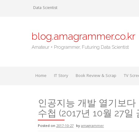
Skip
Data Scientist
to
content
blog.amagrammer.co.kr
Amateur + Programmer, Futuring Data Scientist
Home
IT Story
Book Review & Scrap
TV Scre
인공지능 개발 열기보다 
수첩 (2017년 10월 27일
Posted on
2017-10-27
by
amagrammer