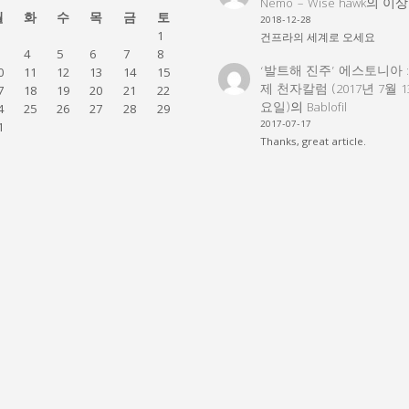
Nemo – Wise hawk
의
이상
월
화
수
목
금
토
2018-12-28
1
건프라의 세계로 오세요
4
5
6
7
8
‘발트해 진주’ 에스토니아 
0
11
12
13
14
15
제 천자칼럼 (2017년 7월 
7
18
19
20
21
22
요일)
의
Bablofil
4
25
26
27
28
29
2017-07-17
1
Thanks, great article.