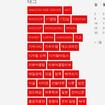
태그
일
AMAZON WEB SERVICE
AWS
2
3
9
1
BANGKOK
DT광장
ET단상
FUKUOKA
16
1
23
2
HADOOP
HONGKONG
PATAYA
30
3
PHUKET
SAIPAN
SHENZHEN
기고
« 2월
기자24시
기자수첩
데스크라인
디지털 산책
디지털타임스
리뷰어클럽
리뷰어클럽리뷰
매일경제
모델
방콕
배껴쓰기
사설
사이판
선발대회
시론
심천
앙드레김
의류학과
일본
전자신문
졸업작품전
창원대
천자 칼럼
태국