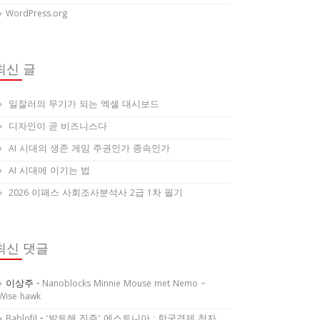
WordPress.org
최신 글
일잘러의 무기가 되는 엑셀 대시보드
디자인이 곧 비즈니스다
AI 시대의 생존 게임 주권인가 종속인가
AI 시대에 이기는 법
2026 이패스 사회조사분석사 2급 1차 필기
최신 댓글
이상주
-
Nanoblocks Minnie Mouse met Nemo –
Wise hawk
Bablofil
-
‘발트해 진주’ 에스토니아 : 한국경제 천자