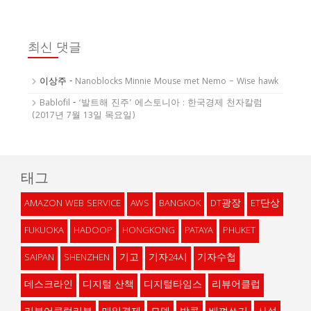
최신 댓글
이상주
-
Nanoblocks Minnie Mouse met Nemo – Wise hawk
Bablofil
-
‘발트해 진주’ 에스토니아 : 한국경제 천자칼럼
(2017년 7월 13일 목요일)
태그
AMAZON WEB SERVICE
AWS
BANGKOK
DT광장
ET단상
FUKUOKA
HADOOP
HONGKONG
PATAYA
PHUKET
SAIPAN
SHENZHEN
기고
기자24시
기자수첩
데스크라인
디지털 산책
디지털타임스
리뷰어클럽