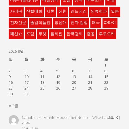
리뷰어클럽리뷰
매일경제
모델
방콕
배껴쓰기
사설
사이판
선발대회
시론
심천
앙드레김
의류학과
일본
전자신문
졸업작품전
창원대
천자 칼럼
태국
파타야
패션쇼
포럼
푸켓
필리핀
한국경제
홍콩
후쿠오카
2026 8월
일
월
화
수
목
금
토
1
2
3
4
5
6
7
8
9
10
11
12
13
14
15
16
17
18
19
20
21
22
23
24
25
26
27
28
29
30
31
« 2월
Nanoblocks Minnie Mouse met Nemo – Wise hawk
의
이
상주
2018-12-28