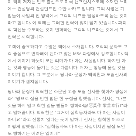
이 책의 저자는 인도 출신으로 미국 샌프란시스코에 소재한 쓰리
에스 컨설팅의 컨설턴트인 수만 사카르 입니다. 그의 사명은 기
업들이 사업의 전 영역에서 고객의 니즈를 달성하도록 돕는 것이
라고 합니다. 이 책에는 그러한 전략이 많이 담겨 있습니다. 파괴
적 혁신을 주도하는 것이 변화하는 고객의 니즈라는 것에서 그
전략은 시작합니다.
고객이 중요하다고 수많은 책에서 소개합니다. 조직의 문화도 고
객 중심으로 변화해야 된다고 많은 MBA 과정에서 강조합니다. 책
에서 이야기 하듯이 모든 리더가 다 아는 사실입니다. 하지만 아
는 것과 행동에 옮기는 것은 다릅니다. 저자는 행동에 옮길 것을
이야기 합니다. 그 부분에서 당나라 문장가 백락천과 도림선사의
이야기가 겹쳐집니다.
당나라 문장가 백락천은 소문난 고승 도림 선사를 찾아가 평생에
좌우명으로 삼을 만한 법문 한 구절을 청했습니다. 선사는 “나쁜
짓을 하지 말고 착한 일을 받들어 행하라(諸惡莫作 衆善奉行)”라
고 말해줍니다. 백락천은 “그거야 삼척동자라도 다 아는 사실이
아니요”라고 신통치 않다는 듯이 말하니 선사는 침착한 어조로
이렇게 말했습니다. “삼척동자도 다 아는 사실이지만 팔십 노인
도 행하기는 어려운 일이네”