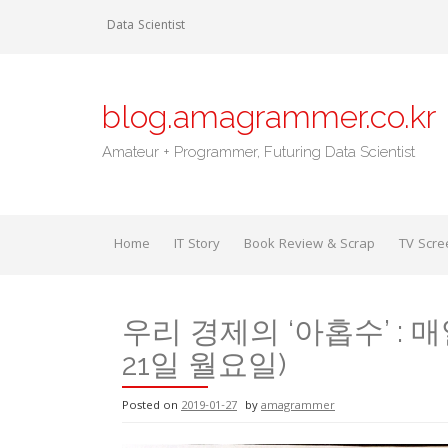
Skip
Data Scientist
to
content
blog.amagrammer.co.kr
Amateur + Programmer, Futuring Data Scientist
Home
IT Story
Book Review & Scrap
TV Scre
우리 경제의 ‘아홉수’ : 
21일 월요일)
Posted on
2019-01-27
by
amagrammer