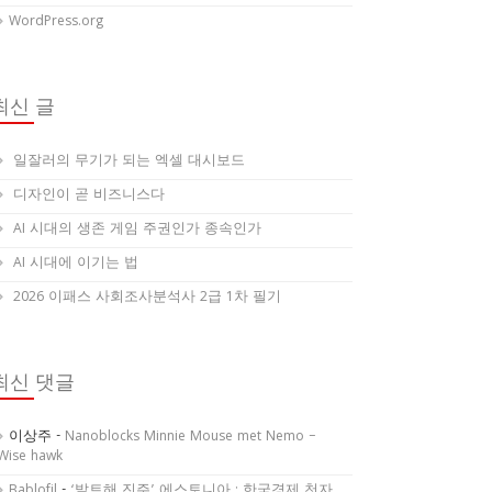
WordPress.org
최신 글
일잘러의 무기가 되는 엑셀 대시보드
디자인이 곧 비즈니스다
AI 시대의 생존 게임 주권인가 종속인가
AI 시대에 이기는 법
2026 이패스 사회조사분석사 2급 1차 필기
최신 댓글
이상주
-
Nanoblocks Minnie Mouse met Nemo –
Wise hawk
Bablofil
-
‘발트해 진주’ 에스토니아 : 한국경제 천자