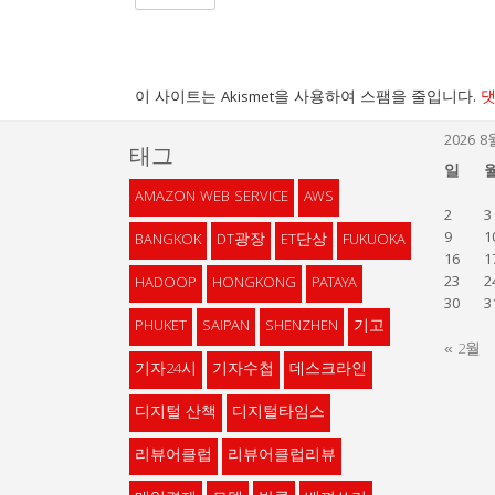
이 사이트는 Akismet을 사용하여 스팸을 줄입니다.
댓
2026 8
태그
일
AMAZON WEB SERVICE
AWS
2
3
9
1
BANGKOK
DT광장
ET단상
FUKUOKA
16
1
23
2
HADOOP
HONGKONG
PATAYA
30
3
PHUKET
SAIPAN
SHENZHEN
기고
« 2월
기자24시
기자수첩
데스크라인
디지털 산책
디지털타임스
리뷰어클럽
리뷰어클럽리뷰