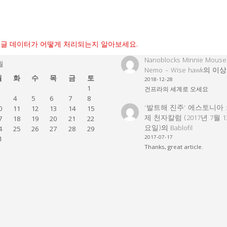
글 데이터가 어떻게 처리되는지 알아보세요.
Nanoblocks Minnie Mouse
월
Nemo – Wise hawk
의
이상
월
화
수
목
금
토
2018-12-28
1
건프라의 세계로 오세요
4
5
6
7
8
‘발트해 진주’ 에스토니아 
0
11
12
13
14
15
제 천자칼럼 (2017년 7월 
7
18
19
20
21
22
요일)
의
Bablofil
4
25
26
27
28
29
2017-07-17
1
Thanks, great article.