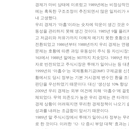
경제가 마비 상태에 이르렀고 1989년에는 비정상적인
에는 혹독한 구조조정이 추진되면서 많은 일자리가 사라
내 고생했다.
우리 경제가 ‘아홉’이라는 숫자에 악운이 생긴 것은 이
동성을 관리하지 못해 생긴 것이다. 1985년 9월 플
고 저금리와 저유가까지 더해져 예기치 못한 호황으로 
전환되었고 1986년부터 1988년까지 우리 경제는 연
문제는 호황에 따른 과잉 유동성이 주식 등 자산시장으
163에서 1988년 말에는 907까지 치솟았다. 1989
자로 반전되었고 주식시장은 투매가 일어나는 등 대
1999년의 ‘아홉수’는 국제통화기금(IMF) 구제금융
황에서도 당시 정부는 기본 거시경제 변수인 환율 조
판단을 우선하였기 때문이다. 대신 ‘생산성 10% 향
2009년 우리 경제는 외부 여건에 의해 ‘아홉수’에
체되었다. 무역 의존도가 높은 우리 경제는 큰 타격이
경제 상황이 어려워지면 무리한 경제정책이 나오기 
성과를 내려는 조급함이 앞서기 때문이다.
1989년 말 주식시장에서 투매가 일어나자 정부는 
로 한 것이다. 이러한 ’12· 12 증시 부양 대책’ 