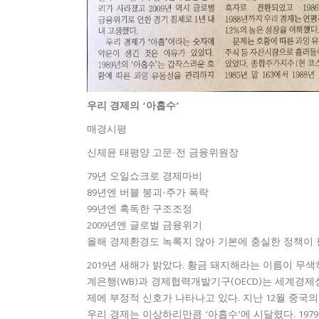
우리 경제의 ‘아홉수’
매경시평
신제윤 태평양 고문·전 금융위원장
79년 오일쇼크로 경제마비
89년엔 버블 붕괴·주가 폭락
99년엔 혹독한 구조조정
2009년엔 글로벌 금융위기
올해 경제환경도 녹록지 않아 기본에 충실한 정책이
2019년 새해가 밝았다. 황금 돼지해라는 이름이 무색
계은행(WB)과 경제협력개발기구(OECD)는 세계경제
제에 부정적 신호가 나타나고 있다. 지난 12월 중국의 수
우리 경제는 이상하리만큼 ‘아홉수’에 시달렸다. 197