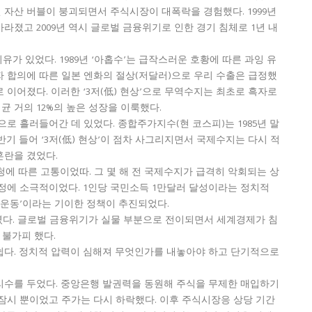
 자산 버블이 붕괴되면서 주식시장이 대폭락을 경험했다. 1999년
졌고 2009년 역시 글로벌 금융위기로 인한 경기 침체로 1년 내
유가 있었다. 1989년 ‘아홉수’는 급작스러운 호황에 따른 과잉 유
리자 합의에 따른 일본 엔화의 절상(저달러)으로 우리 수출은 급정했
이어졌다. 이러한 ‘3저(低) 현상’으로 무역수지는 최초로 흑자로
평균 거의 12%의 높은 성장을 이룩했다.
로 흘러들어간 데 있었다. 종합주가지수(현 코스피)는 1985년 말
년 하반기 들어 ‘3저(低) 현상’이 점차 사그리지면서 국제수지는 다시 적
혼란을 겼었다.
 신청에 따른 고통이었따. 그 몇 해 전 국제수지가 급격히 악회되는 상
정에 소극적이었다. 1인당 국민소득 1만달러 달성이라는 정치적
상 운동’이라는 기이한 정책이 추진되었다.
 걸렸다. 글로벌 금융위기가 실물 부분으로 전이되면서 세계경제가 침
 불가피 했다.
쉽다. 정치적 압력이 심해져 무엇인가를 내놓아야 하고 단기적으로
무리수를 두었다. 중앙은행 발권력을 동원해 주식을 무제한 매입하기
효과는 잠시 뿐이었고 주가는 다시 하락했다. 이후 주식시장응 상당 기간