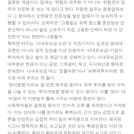
잘못된 개념이다. 업계는 ‘위험의 외주화’가 아니라 ‘위험관리 업
무의 전문화’로 보는 게 맞다고 한다. 위험한 업무는 원청업체보
다 그 분야에서 오랫동안 전문성을 쌓은 업체가 더 능숙하게 수
행할 수 있어서다. 오죽하면 “고층빌딩 외벽 청소를 훈련받은 전
문인력이 아니라 빌딩 소유주가 직접 고용한 인력이 하면 더 안
전한가”라는 한탄이 나왔을까.
툭하면 터지는 ‘사내유보금 논란’도 마찬가지다. 집권당 원내대
표뿐만 아니라 경제 장관을 지낸 의원까지 ‘사내유보금=기업이
투자하지 않고 쌓아 둔 현금’으로 오해하고 있다. 사내유보금의
대부분은 현금이 아닌 공장, 기계설비, 재고, 지식재산권 형태로
존재한다. 사내유보금 대신 ‘창출자본’이나 ‘세후재투자자본’ 등
으로 바꿔 부르는 게 옳다.
‘영리병원’이라는 말 또한 왜곡된 용어다. 외부 투자를 받아 수익
을 나눌 수 있는 ‘투자개방형 병원’이 정식 용어다. 이를 ‘영리’ 대
‘비영리’의 이분법적 틀에 가두는 바람에 혼란이 왔다.
사회학자들은 잘못된 용어가 ‘인지적 오류’를 초래한다고 지적한
다. 이는 상대와 나를 편가르는 흑백논리, 근거 업는 감정으로 결
론을 단정하는 감정적 추리 등의 부작용으로 이어진다. 왜곡된
사고나 맹목적인 확신, 보고싶은 것만 보는 확증편향도 이런 데
서 비롯된다. 용어가 올바르게 정립되지 않으면 사고의 각도가