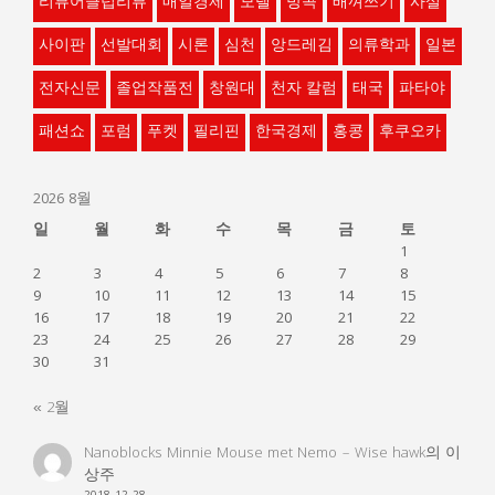
리뷰어클럽리뷰
매일경제
모델
방콕
배껴쓰기
사설
사이판
선발대회
시론
심천
앙드레김
의류학과
일본
전자신문
졸업작품전
창원대
천자 칼럼
태국
파타야
패션쇼
포럼
푸켓
필리핀
한국경제
홍콩
후쿠오카
2026 8월
일
월
화
수
목
금
토
1
2
3
4
5
6
7
8
9
10
11
12
13
14
15
16
17
18
19
20
21
22
23
24
25
26
27
28
29
30
31
« 2월
Nanoblocks Minnie Mouse met Nemo – Wise hawk
의
이
상주