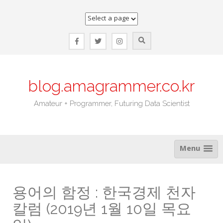
Skip
to
content
blog.amagrammer.co.kr
Amateur + Programmer, Futuring Data Scientist
Menu
용어의 함정 : 한국경제 천자
칼럼 (2019년 1월 10일 목요