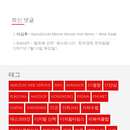
최신 댓글
이상주
-
Nanoblocks Minnie Mouse met Nemo – Wise hawk
Bablofil
-
‘발트해 진주’ 에스토니아 : 한국경제 천자칼럼
(2017년 7월 13일 목요일)
태그
AMAZON WEB SERVICE
AWS
BANGKOK
DT광장
ET단상
FUKUOKA
HADOOP
HONGKONG
PATAYA
PHUKET
SAIPAN
SHENZHEN
기고
기자24시
기자수첩
데스크라인
디지털 산책
디지털타임스
리뷰어클럽