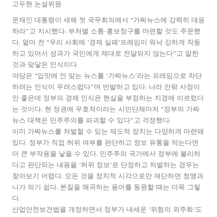
고두현 논설위원
문재인 대통령이 새해 첫 국무회의에서 “가짜뉴스에 강력히 대응
하라”고 지시했다. 부처별 소통·홍보창구를 마련할 것도 주문했
다. 얼마 전 “우리 사회에 ‘경제 실패’프레임이 워낙 강하게 작동
하고 있어서 성과가 국민에게 제대로 전달되지 않는다”고 말한
것과 맞닿은 인식이다.
야당은 “입맛에 안 맞는 뉴스를 ‘가짜뉴스’라는 프레임으로 차단
하려는 인식이 우려스럽다”며 반발하고 있다. 나라 안팎 사정이
안 좋은데 정부의 경제 인식은 현실을 부정하는 지경에 이르렀다
는 것이다. 현 정권에 우호적이라는 시민단체마저 “정부의 가짜
뉴스 대책은 민주주의를 파괴할 수 있다”고 걱정했다.
이미 가짜뉴스를 처벌할 수 있는 제도적 장치는 다양하게 마련돼
있다. 정부가 직접 허위 여부를 판단하고 정보 유통을 막는다면
더 큰 부작용을 낳을 수 있다. 민주주의 국가에서 정부에 불리하
다고 판단되는 내용을 ‘허위 정보’로 단정하고 처벌하는 경우는
찾아보기 어렵다. 모든 것을 정치적 시각으로만 재단하면 청맹과
니가 되기 쉽다. 본질을 왜곡하는 용어를 동원할 때는 더욱 그렇
다.
산업안전보건법을 개정하면서 정부가 내세운 ‘위험의 외주화’도