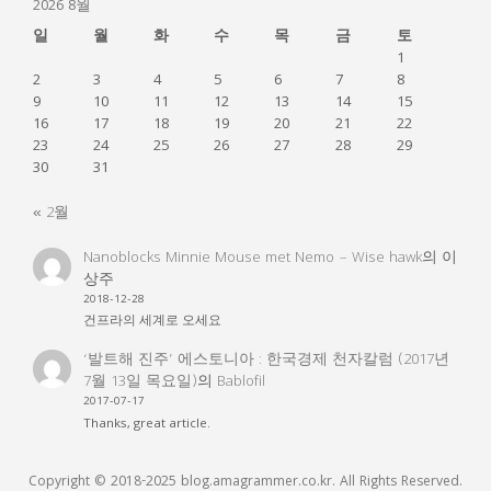
2026 8월
일
월
화
수
목
금
토
1
2
3
4
5
6
7
8
9
10
11
12
13
14
15
16
17
18
19
20
21
22
23
24
25
26
27
28
29
30
31
« 2월
Nanoblocks Minnie Mouse met Nemo – Wise hawk
의
이
상주
2018-12-28
건프라의 세계로 오세요
‘발트해 진주’ 에스토니아 : 한국경제 천자칼럼 (2017년
7월 13일 목요일)
의
Bablofil
2017-07-17
Thanks, great article.
Copyright © 2018-2025 blog.amagrammer.co.kr. All Rights Reserved.