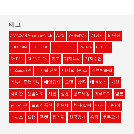
태그
AMAZON WEB SERVICE
AWS
BANGKOK
DT광장
ET단상
FUKUOKA
HADOOP
HONGKONG
PATAYA
PHUKET
SAIPAN
SHENZHEN
기고
기자24시
기자수첩
데스크라인
디지털 산책
디지털타임스
리뷰어클럽
리뷰어클럽리뷰
매일경제
모델
방콕
배껴쓰기
사설
사이판
선발대회
시론
심천
앙드레김
의류학과
일본
전자신문
졸업작품전
창원대
천자 칼럼
태국
파타야
패션쇼
포럼
푸켓
필리핀
한국경제
홍콩
후쿠오카