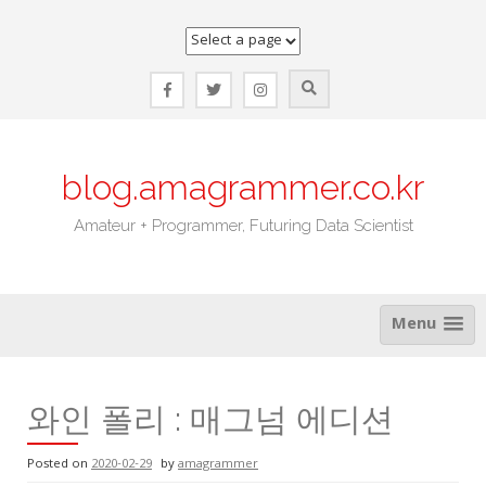
Skip
to
content
blog.amagrammer.co.kr
Amateur + Programmer, Futuring Data Scientist
Menu
와인 폴리 : 매그넘 에디션
Posted on
2020-02-29
by
amagrammer