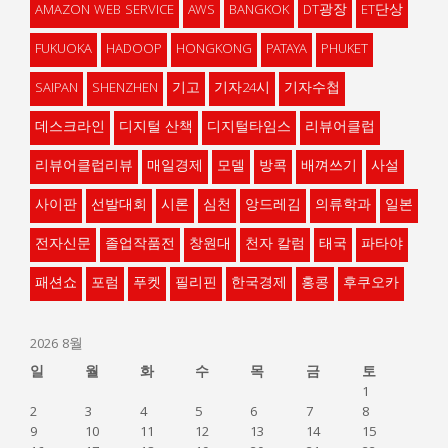
AMAZON WEB SERVICE
AWS
BANGKOK
DT광장
ET단상
FUKUOKA
HADOOP
HONGKONG
PATAYA
PHUKET
SAIPAN
SHENZHEN
기고
기자24시
기자수첩
데스크라인
디지털 산책
디지털타임스
리뷰어클럽
리뷰어클럽리뷰
매일경제
모델
방콕
배껴쓰기
사설
사이판
선발대회
시론
심천
앙드레김
의류학과
일본
전자신문
졸업작품전
창원대
천자 칼럼
태국
파타야
패션쇼
포럼
푸켓
필리핀
한국경제
홍콩
후쿠오카
2026 8월
일
월
화
수
목
금
토
1
2
3
4
5
6
7
8
9
10
11
12
13
14
15