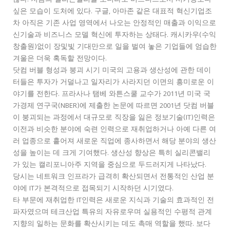
않다. 지금의 실리콘밸리를 보더라도 비즈니스로서 시기상조다
싶은 모습이 도처에 있다. 구글, 아마존 같은 대표적 혁신기업조
차 아직은 기존 사업 영역에서 나오는 안정적인 매출과 이익으로
신기술과 비즈니스 모델 혁신에 투자하는 상태다. 캐시카우(수익
창출원)없이 장및빛 기대만으로 일을 벌여 놓은 기업들에 엄습한
겨울은 더욱 혹독할 전망이다.
닷컴 버블 형성과 붕괴 시기 미국의 고용과 생산성에 관한 데이
터들은 투자가 거덜나고 일자리가 사라지던 이면의 흥미로운 이
야기를 전한다. 프라사나 탬베 와튼스쿨 교수가 2011년 미국 국
가경제 연구국(NBER)에 제출한 논문에 따르면 2001년 닷컴 버블
이 붕괴되는 과정에서 대규모로 직장을 잃은 정보기술(IT)인력은
이전과 비슷한 분야에 숙련 인력으로 재취업하거나 아예 다른 여
러 업종으로 흩어져 새로운 직업에 종사하면서 해당 분야의 생산
성을 높이는 데 크게 기여했다. 생산성 향상은 특히 실리콘밸리
가 있는 캘리포니아주 지역을 중심으로 두드러지게 나타났다.
당시는 네트워크 인프라가 급격히 확산되면서 전통적인 산업 분
야에 IT가 본격적으로 접목되기 시작하던 시기였다.
타 부문에 재취업한 IT인력은 새로운 지식과 기술의 효과적인 전
파자였으며 테크산업 특유의 자유로우며 실용적인 수평적 관계
지향의 일하는 문화를 확산시키는 데도 촉매 역할을 했따. 보다