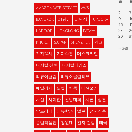
일
AMAZON WEB SERVICE
AWS
2
3
9
1
BANGKOK
DT광장
ET단상
FUKUOKA
16
1
23
2
HADOOP
HONGKONG
PATAYA
30
3
PHUKET
SAIPAN
SHENZHEN
기고
« 2월
기자24시
기자수첩
데스크라인
디지털 산책
디지털타임스
리뷰어클럽
리뷰어클럽리뷰
매일경제
모델
방콕
배껴쓰기
사설
사이판
선발대회
시론
심천
앙드레김
의류학과
일본
전자신문
졸업작품전
창원대
천자 칼럼
태국