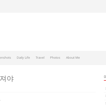
enshots
Daily Life
Travel
Photos
About Me
라져야
.