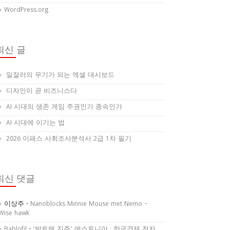
WordPress.org
최신 글
일잘러의 무기가 되는 엑셀 대시보드
디자인이 곧 비즈니스다
AI 시대의 생존 게임 주권인가 종속인가
AI 시대에 이기는 법
2026 이패스 사회조사분석사 2급 1차 필기
최신 댓글
이상주
-
Nanoblocks Minnie Mouse met Nemo –
Wise hawk
Bablofil
-
‘발트해 진주’ 에스토니아 : 한국경제 천자