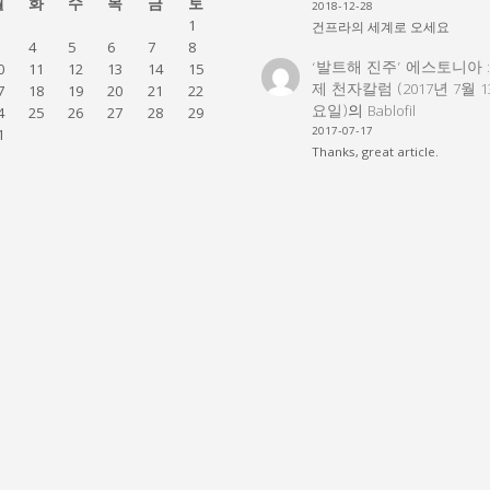
월
화
수
목
금
토
2018-12-28
1
건프라의 세계로 오세요
4
5
6
7
8
‘발트해 진주’ 에스토니아 
0
11
12
13
14
15
제 천자칼럼 (2017년 7월 
7
18
19
20
21
22
요일)
의
Bablofil
4
25
26
27
28
29
2017-07-17
1
Thanks, great article.