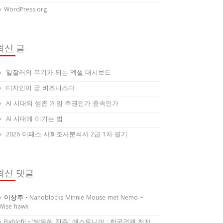
WordPress.org
최신 글
일잘러의 무기가 되는 엑셀 대시보드
디자인이 곧 비즈니스다
AI 시대의 생존 게임 주권인가 종속인가
AI 시대에 이기는 법
2026 이패스 사회조사분석사 2급 1차 필기
최신 댓글
이상주
-
Nanoblocks Minnie Mouse met Nemo –
Wise hawk
Bablofil
-
‘발트해 진주’ 에스토니아 : 한국경제 천자