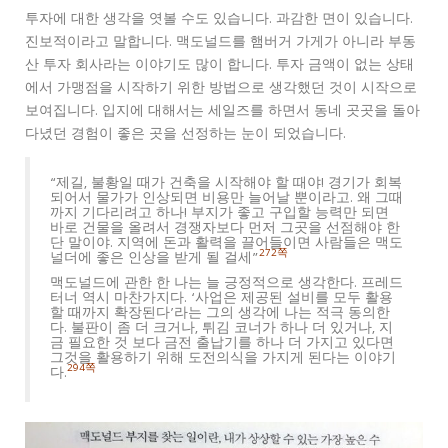
투자에 대한 생각을 엿볼 수도 있습니다. 과감한 면이 있습니다.
진보적이라고 말합니다. 맥도널드를 햄버거 가게가 아니라 부동
산 투자 회사라는 이야기도 많이 합니다. 투자 금액이 없는 상태
에서 가맹점을 시작하기 위한 방법으로 생각했던 것이 시작으로
보여집니다. 입지에 대해서는 세일즈를 하면서 동네 곳곳을 돌아
다녔던 경험이 좋은 곳을 선정하는 눈이 되었습니다.
“제길, 불황일 때가 건축을 시작해야 할 때야! 경기가 회복
되어서 물가가 인상되면 비용만 늘어날 뿐이라고. 왜 그때
까지 기다리려고 하나! 부지가 좋고 구입할 능력만 되면
바로 건물을 올려서 경쟁자보다 먼저 그곳을 선점해야 한
단 말이야. 지역에 돈과 활력을 끌어들이면 사람들은 맥도
272쪽
널더에 좋은 인상을 받게 될 걸세”
맥도널드에 관한 한 나는 늘 긍정적으로 생각한다. 프레드
터너 역시 마찬가지다. ‘사업은 제공된 설비를 모두 활용
할 때까지 확장된다’라는 그의 생각에 나는 적극 동의한
다. 불판이 좀 더 크거나, 튀김 코너가 하나 더 있거나, 지
금 필요한 것 보다 금전 출납기를 하나 더 가지고 있다면
그것을 활용하기 위해 도전의식을 가지게 된다는 이야기
294쪽
다.