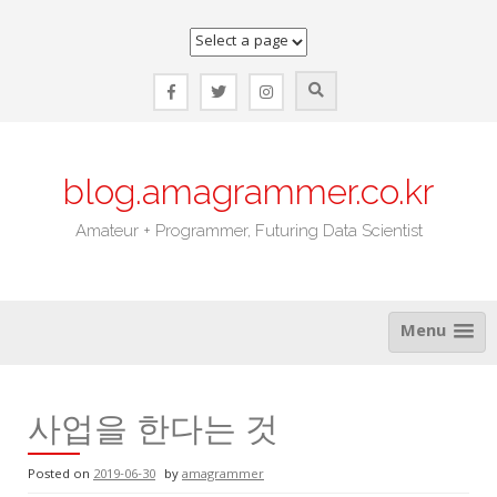
Skip
to
content
blog.amagrammer.co.kr
Amateur + Programmer, Futuring Data Scientist
Menu
사업을 한다는 것
Posted on
2019-06-30
by
amagrammer