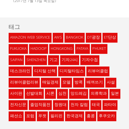
(2017년 7월 13일 목요일)
태그
AMAZON WEB SERVICE
AWS
BANGKOK
DT광장
ET단상
FUKUOKA
HADOOP
HONGKONG
PATAYA
PHUKET
SAIPAN
SHENZHEN
기고
기자24시
기자수첩
데스크라인
디지털 산책
디지털타임스
리뷰어클럽
리뷰어클럽리뷰
매일경제
모델
방콕
배껴쓰기
사설
사이판
선발대회
시론
심천
앙드레김
의류학과
일본
전자신문
졸업작품전
창원대
천자 칼럼
태국
파타야
패션쇼
포럼
푸켓
필리핀
한국경제
홍콩
후쿠오카