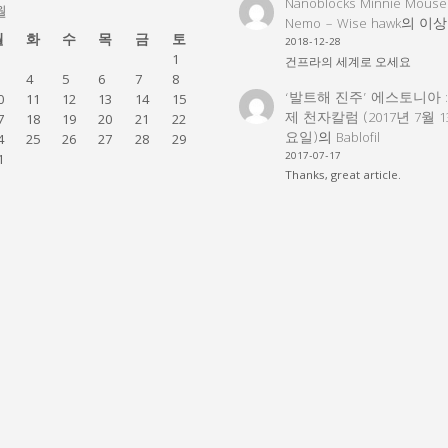
Nanoblocks Minnie Mouse
월
Nemo – Wise hawk
의
이상
월
화
수
목
금
토
2018-12-28
1
건프라의 세계로 오세요
4
5
6
7
8
‘발트해 진주’ 에스토니아 
0
11
12
13
14
15
제 천자칼럼 (2017년 7월 
7
18
19
20
21
22
요일)
의
Bablofil
4
25
26
27
28
29
2017-07-17
1
Thanks, great article.