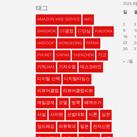
2026 8
태그
일
AMAZON WEB SERVICE
AWS
2
3
9
1
BANGKOK
DT광장
ET단상
FUKUOKA
16
1
23
2
HADOOP
HONGKONG
PATAYA
30
3
PHUKET
SAIPAN
SHENZHEN
기고
« 2월
기자24시
기자수첩
데스크라인
디지털 산책
디지털타임스
리뷰어클럽
리뷰어클럽리뷰
매일경제
모델
방콕
배껴쓰기
사설
사이판
선발대회
시론
심천
앙드레김
의류학과
일본
전자신문