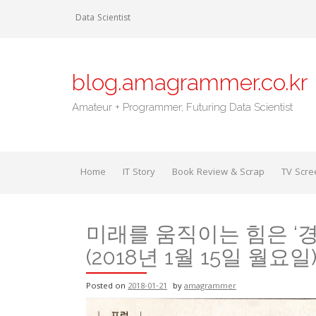
Skip
Data Scientist
to
content
blog.amagrammer.co.kr
Amateur + Programmer, Futuring Data Scientist
Home
IT Story
Book Review & Scrap
TV Scre
미래를 움직이는 힘은 ‘경
(2018년 1월 15일 월요일
Posted on
2018-01-21
by
amagrammer