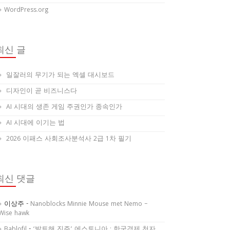
WordPress.org
최신 글
일잘러의 무기가 되는 엑셀 대시보드
디자인이 곧 비즈니스다
AI 시대의 생존 게임 주권인가 종속인가
AI 시대에 이기는 법
2026 이패스 사회조사분석사 2급 1차 필기
최신 댓글
이상주
-
Nanoblocks Minnie Mouse met Nemo –
Wise hawk
Bablofil
-
‘발트해 진주’ 에스토니아 : 한국경제 천자