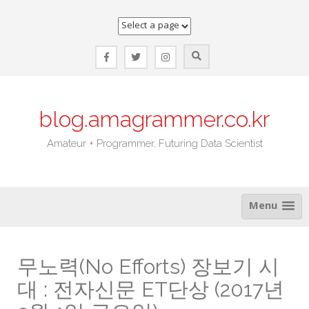
Skip
to
content
blog.amagrammer.co.kr
Amateur + Programmer, Futuring Data Scientist
Menu
무노력(No Efforts) 장보기 시
대 : 전자신문 ET단상 (2017년