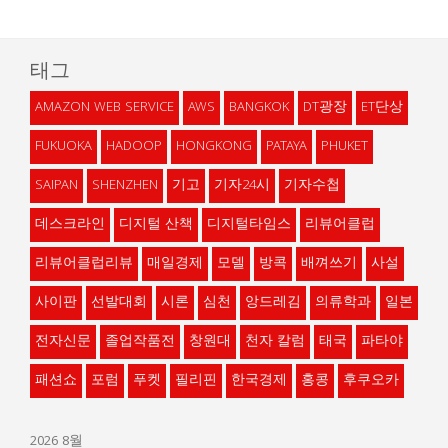
태그
AMAZON WEB SERVICE
AWS
BANGKOK
DT광장
ET단상
FUKUOKA
HADOOP
HONGKONG
PATAYA
PHUKET
SAIPAN
SHENZHEN
기고
기자24시
기자수첩
데스크라인
디지털 산책
디지털타임스
리뷰어클럽
리뷰어클럽리뷰
매일경제
모델
방콕
배껴쓰기
사설
사이판
선발대회
시론
심천
앙드레김
의류학과
일본
전자신문
졸업작품전
창원대
천자 칼럼
태국
파타야
패션쇼
포럼
푸켓
필리핀
한국경제
홍콩
후쿠오카
2026 8월