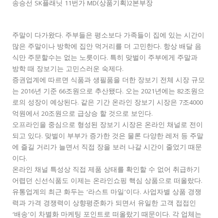
송승선 SK플래닛 11번가 MD(상품기획)2본부장
주말이 다가왔다. 주부들은 평소보다 가족들이 집에 있는 시간이
많은 주말이나 방학에 집안 먹거리를 더 고민한다. 항상 배달 음
식만 주문할수는 없는 노릇이다. 특히 맞벌이 주부에게 주말과
방학 때 장보기는 고민스러운 숙제다.
증권업계에 따르면 식품과 생필품을 더한 장보기 전체 시장 규모
는 2016년 기준 66조원으로 추산됐다. 오는 2021년에는 82조원으
로의 성장이 예상된다. 같은 기간 온라인 장보기 시장은 7조4000
억원에서 20조원으로 급상승 할 것으로 보인다.
오프라인을 중심으로 형성된 장보기 시장은 온라인 채널로 전이
되고 있다. 맞벌이 부부가 증가한 것은 물론 다양한 레저 등 주말
에 즐길 거리가 늘면서 직접 장을 보러 나갈 시간이 줄었기 때문
이다.
온라인 채널 특성상 직접 제품 상태를 확인할 수 없어 취급하기
어렵던 신선식품도 이제는 온라인쇼핑 핵심 상품으로 떠올랐다.
유통업계의 최근 화두는 ‘라스트 마일’이다. 사업자별 상품 경쟁
력과 가격 경쟁력이 상향평준화가 되면서 유일한 고객 접접인
‘배송’이 차별화 마케팅 포인트로 떠올랐기 때문이다. 각 업체는