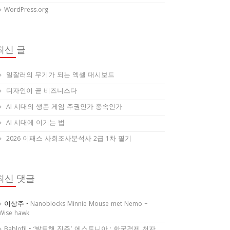
WordPress.org
최신 글
일잘러의 무기가 되는 엑셀 대시보드
디자인이 곧 비즈니스다
AI 시대의 생존 게임 주권인가 종속인가
AI 시대에 이기는 법
2026 이패스 사회조사분석사 2급 1차 필기
최신 댓글
이상주
-
Nanoblocks Minnie Mouse met Nemo –
Wise hawk
Bablofil
-
‘발트해 진주’ 에스토니아 : 한국경제 천자