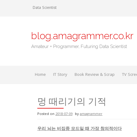
Skip
Data Scientist
to
content
blog.amagrammer.co.kr
Amateur + Programmer, Futuring Data Scientist
Home
IT Story
Book Review & Scrap
TV Scre
멍 때리기의 기적
Posted on
2018-07-09
by
amagrammer
우리 뇌는 비집중 모드일 때 가장 창의적이다