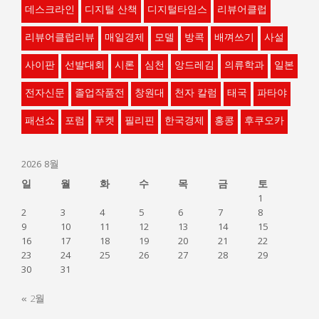
데스크라인
디지털 산책
디지털타임스
리뷰어클럽
리뷰어클럽리뷰
매일경제
모델
방콕
배껴쓰기
사설
사이판
선발대회
시론
심천
앙드레김
의류학과
일본
전자신문
졸업작품전
창원대
천자 칼럼
태국
파타야
패션쇼
포럼
푸켓
필리핀
한국경제
홍콩
후쿠오카
2026 8월
일
월
화
수
목
금
토
1
2
3
4
5
6
7
8
9
10
11
12
13
14
15
16
17
18
19
20
21
22
23
24
25
26
27
28
29
30
31
« 2월