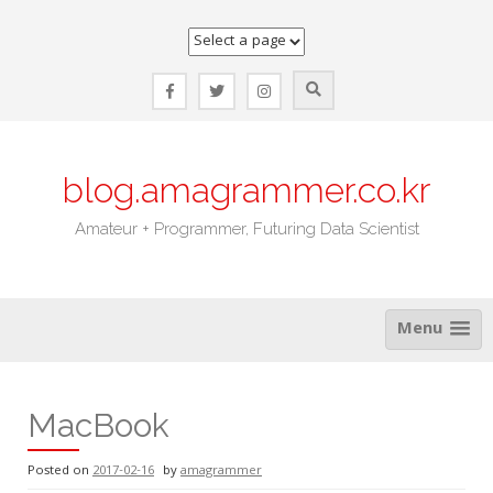
Skip
to
content
blog.amagrammer.co.kr
Amateur + Programmer, Futuring Data Scientist
Menu
MacBook
Posted on
2017-02-16
by
amagrammer