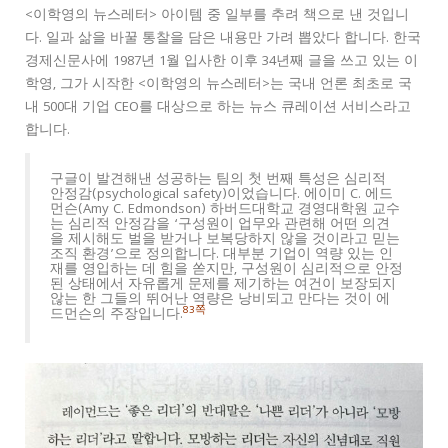
<이학영의 뉴스레터> 아이템 중 일부를 추려 책으로 낸 것입니
다. 일과 삶을 바꿀 통찰을 담은 내용만 가려 뽑았다 합니다. 한국
경제신문사에 1987년 1월 입사한 이후 34년째 글을 쓰고 있는 이
학영, 그가 시작한 <이학영의 뉴스레터>는 국내 언론 최초로 국
내 500대 기업 CEO를 대상으로 하는 뉴스 큐레이션 서비스라고
합니다.
구글이 발견해낸 성공하는 팀의 첫 번째 특성은 심리적
안정감(psychological safety)이었습니다. 에이미 C. 에드
먼슨(Amy C. Edmondson) 하버드대학교 경영대학원 교수
는 심리적 안정감을 ‘구성원이 업무와 관련해 어떤 의견
을 제시해도 벌을 받거나 보복당하지 않을 것이라고 믿는
조직 환경’으로 정의합니다. 대부분 기업이 역량 있는 인
재를 영입하는 데 힘을 쏟지만, 구성원이 심리적으로 안정
된 상태에서 자유롭게 문제를 제기하는 여건이 보장되지
않는 한 그들의 뛰어난 역량은 낭비되고 만다는 것이 에
83쪽
드먼슨의 주장입니다.