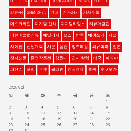
FUKUOKA
HADOOP
HONGKONG
PATAYA
PHUKET
SAIPAN
SHENZHEN
기고
기자24시
기자수첩
데스크라인
디지털 산책
디지털타임스
리뷰어클럽
리뷰어클럽리뷰
매일경제
모델
방콕
배껴쓰기
사설
사이판
선발대회
시론
심천
앙드레김
의류학과
일본
전자신문
졸업작품전
창원대
천자 칼럼
태국
파타야
패션쇼
포럼
푸켓
필리핀
한국경제
홍콩
후쿠오카
2026 8월
일
월
화
수
목
금
토
1
2
3
4
5
6
7
8
9
10
11
12
13
14
15
16
17
18
19
20
21
22
23
24
25
26
27
28
29