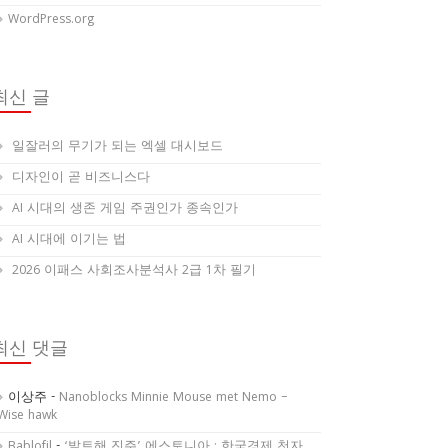
WordPress.org
최신 글
일잘러의 무기가 되는 엑셀 대시보드
디자인이 곧 비즈니스다
AI 시대의 생존 게임 주권인가 종속인가
AI 시대에 이기는 법
2026 이패스 사회조사분석사 2급 1차 필기
최신 댓글
이상주
-
Nanoblocks Minnie Mouse met Nemo –
Wise hawk
Bablofil
-
‘발트해 진주’ 에스토니아 : 한국경제 천자