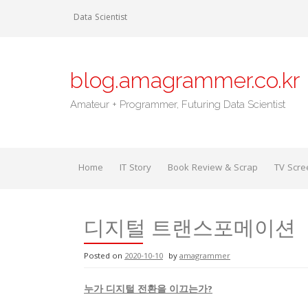
Skip
Data Scientist
to
content
blog.amagrammer.co.kr
Amateur + Programmer, Futuring Data Scientist
Home
IT Story
Book Review & Scrap
TV Scre
디지털 트랜스포메이션
Posted on
2020-10-10
by
amagrammer
누가 디지털 전환을 이끄는가?