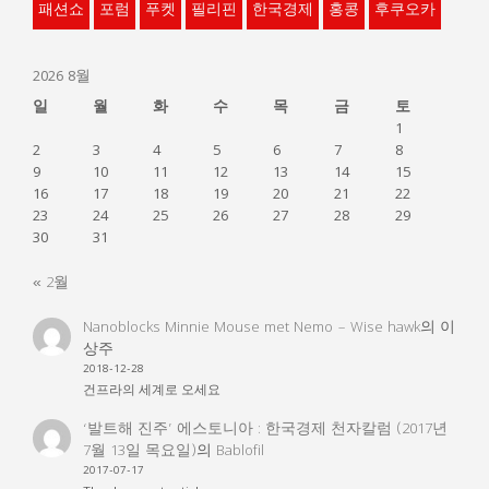
패션쇼
포럼
푸켓
필리핀
한국경제
홍콩
후쿠오카
2026 8월
일
월
화
수
목
금
토
1
2
3
4
5
6
7
8
9
10
11
12
13
14
15
16
17
18
19
20
21
22
23
24
25
26
27
28
29
30
31
« 2월
Nanoblocks Minnie Mouse met Nemo – Wise hawk
의
이
상주
2018-12-28
건프라의 세계로 오세요
‘발트해 진주’ 에스토니아 : 한국경제 천자칼럼 (2017년
7월 13일 목요일)
의
Bablofil
2017-07-17