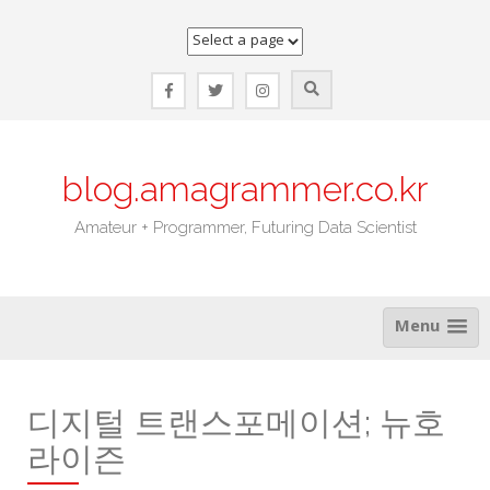
Skip
to
content
blog.amagrammer.co.kr
Amateur + Programmer, Futuring Data Scientist
Menu
디지털 트랜스포메이션; 뉴호
라이즌