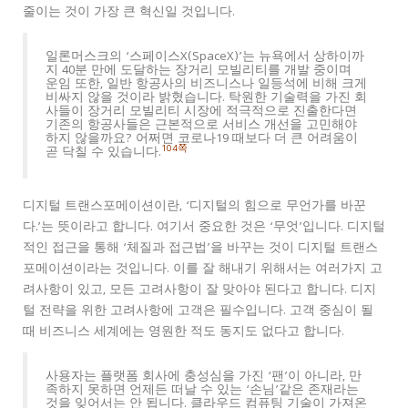
줄이는 것이 가장 큰 혁신일 것입니다.
일론머스크의 ‘스페이스X(SpaceX)’는 뉴욕에서 상하이까
지 40분 만에 도달하는 장거리 모빌리티를 개발 중이며
운임 또한, 일반 항공사의 비즈니스나 일등석에 비해 크게
비싸지 않을 것이라 밝혔습니다. 탁원한 기술력을 가진 회
사들이 장거리 모빌리티 시장에 적극적으로 진출한다면
기존의 항공사들은 근본적으로 서비스 개선을 고민해야
하지 않을까요? 어쩌면 코로나19 때보다 더 큰 어려움이
104쪽
곧 닥칠 수 있습니다.
디지털 트랜스포메이션이란, ‘디지털의 힘으로 무언가를 바꾼
다.’는 뜻이라고 합니다. 여기서 중요한 것은 ‘무엇’입니다. 디지털
적인 접근을 통해 ‘체질과 접근법’을 바꾸는 것이 디지털 트랜스
포메이션이라는 것입니다. 이를 잘 해내기 위해서는 여러가지 고
려사항이 있고, 모든 고려사항이 잘 맞아야 된다고 합니다. 디지
털 전략을 위한 고려사항에 고객은 필수입니다. 고객 중심이 될
때 비즈니스 세계에는 영원한 적도 동지도 없다고 합니다.
사용자는 플랫폼 회사에 충성심을 가진 ‘팬’이 아니라, 만
족하지 못하면 언제든 떠날 수 있는 ‘손님’같은 존재라는
것을 잊어서는 안 됩니다. 클라우드 컴퓨팅 기술이 가져온