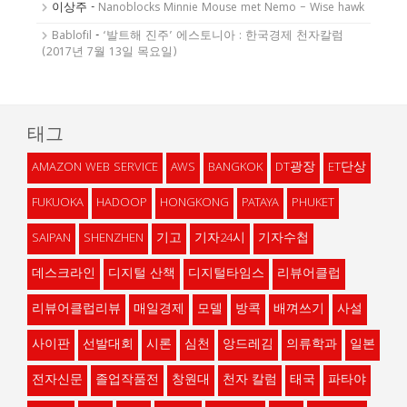
이상주
-
Nanoblocks Minnie Mouse met Nemo – Wise hawk
Bablofil
-
‘발트해 진주’ 에스토니아 : 한국경제 천자칼럼
(2017년 7월 13일 목요일)
태그
AMAZON WEB SERVICE
AWS
BANGKOK
DT광장
ET단상
FUKUOKA
HADOOP
HONGKONG
PATAYA
PHUKET
SAIPAN
SHENZHEN
기고
기자24시
기자수첩
데스크라인
디지털 산책
디지털타임스
리뷰어클럽
리뷰어클럽리뷰
매일경제
모델
방콕
배껴쓰기
사설
사이판
선발대회
시론
심천
앙드레김
의류학과
일본
전자신문
졸업작품전
창원대
천자 칼럼
태국
파타야