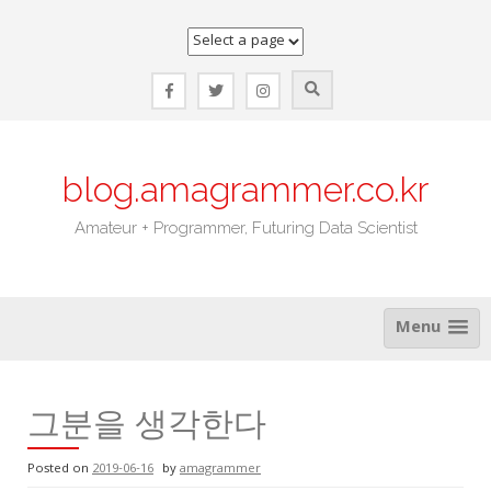
Skip
to
content
blog.amagrammer.co.kr
Amateur + Programmer, Futuring Data Scientist
Menu
그분을 생각한다
Posted on
2019-06-16
by
amagrammer