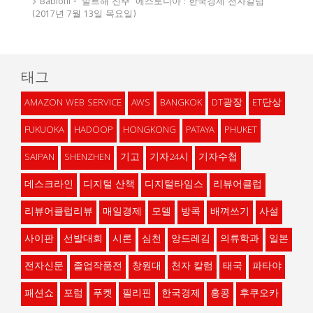
Bablofil
-
‘발트해 진주’ 에스토니아 : 한국경제 천자칼럼
(2017년 7월 13일 목요일)
태그
AMAZON WEB SERVICE
AWS
BANGKOK
DT광장
ET단상
FUKUOKA
HADOOP
HONGKONG
PATAYA
PHUKET
SAIPAN
SHENZHEN
기고
기자24시
기자수첩
데스크라인
디지털 산책
디지털타임스
리뷰어클럽
리뷰어클럽리뷰
매일경제
모델
방콕
배껴쓰기
사설
사이판
선발대회
시론
심천
앙드레김
의류학과
일본
전자신문
졸업작품전
창원대
천자 칼럼
태국
파타야
패션쇼
포럼
푸켓
필리핀
한국경제
홍콩
후쿠오카