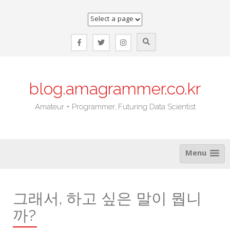
Skip
to
content
blog.amagrammer.co.kr
Amateur + Programmer, Futuring Data Scientist
Menu
그래서, 하고 싶은 말이 뭡니
까?