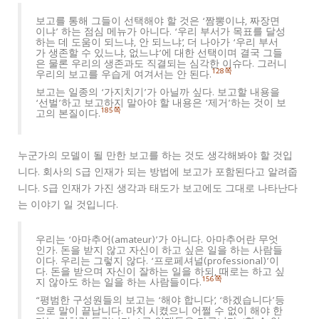
보고를 통해 그들이 선택해야 할 것은 ‘짬뽕이냐, 짜장면
이냐’ 하는 점심 메뉴가 아니다. ‘우리 부서가 목표를 달성
하는 데 도움이 되느냐, 안 되느냐’, 더 나아가 ‘우리 부서
가 생존할 수 있느냐, 없느냐’에 대한 선택이며 결국 그들
은 물론 우리의 생존과도 직결되는 심각한 이슈다. 그러니
128쪽
우리의 보고를 우습게 여겨서는 안 된다.
보고는 일종의 ‘가지치기’가 아닐까 싶다. 보고할 내용을
‘선벌’하고 보고하지 말아야 할 내용은 ‘제거’하는 것이 보
185쪽
고의 본질이다.
누군가의 모델이 될 만한 보고를 하는 것도 생각해봐야 할 것입
니다. 회사의 S급 인재가 되는 방법에 보고가 포함된다고 알려줍
니다. S급 인재가 가진 생각과 태도가 보고에도 그대로 나타난다
는 이야기 일 것입니다.
우리는 ‘아마추어(amateur)’가 아니다. 아마추어란 무엇
인가. 돈을 받지 않고 자신이 하고 싶은 일을 하는 사람들
이다. 우리는 그렇지 않다. ‘프로페셔널(professional)’이
다. 돈을 받으며 자신이 잘하는 일을 하되, 때로는 하고 싶
156쪽
지 않아도 하는 일을 하는 사람들이다.
“평범한 구성원들의 보고는 ‘해야 합니다’, ‘하겠습니다’등
으로 말이 끝납니다. 마치 시켰으니 어쩔 수 없이 해야 한