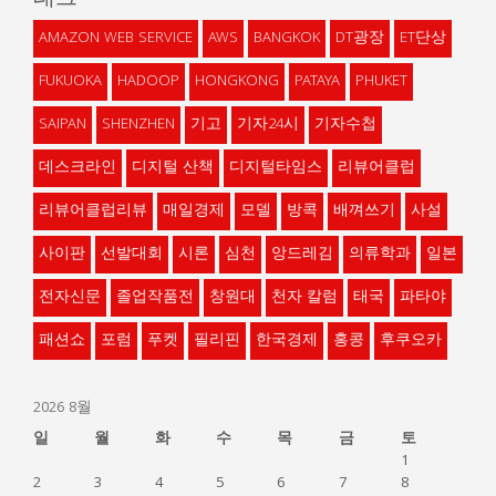
AMAZON WEB SERVICE
AWS
BANGKOK
DT광장
ET단상
FUKUOKA
HADOOP
HONGKONG
PATAYA
PHUKET
SAIPAN
SHENZHEN
기고
기자24시
기자수첩
데스크라인
디지털 산책
디지털타임스
리뷰어클럽
리뷰어클럽리뷰
매일경제
모델
방콕
배껴쓰기
사설
사이판
선발대회
시론
심천
앙드레김
의류학과
일본
전자신문
졸업작품전
창원대
천자 칼럼
태국
파타야
패션쇼
포럼
푸켓
필리핀
한국경제
홍콩
후쿠오카
2026 8월
일
월
화
수
목
금
토
1
2
3
4
5
6
7
8