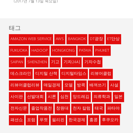
(2017년 7월 13일 목요일)
태그
AMAZON WEB SERVICE
AWS
BANGKOK
DT광장
ET단상
FUKUOKA
HADOOP
HONGKONG
PATAYA
PHUKET
SAIPAN
SHENZHEN
기고
기자24시
기자수첩
데스크라인
디지털 산책
디지털타임스
리뷰어클럽
리뷰어클럽리뷰
매일경제
모델
방콕
배껴쓰기
사설
사이판
선발대회
시론
심천
앙드레김
의류학과
일본
전자신문
졸업작품전
창원대
천자 칼럼
태국
파타야
패션쇼
포럼
푸켓
필리핀
한국경제
홍콩
후쿠오카