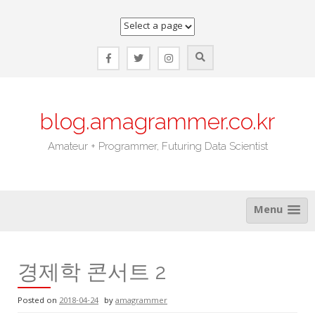
Skip
to
content
blog.amagrammer.co.kr
Amateur + Programmer, Futuring Data Scientist
Menu
경제학 콘서트 2
Posted on
2018-04-24
by
amagrammer