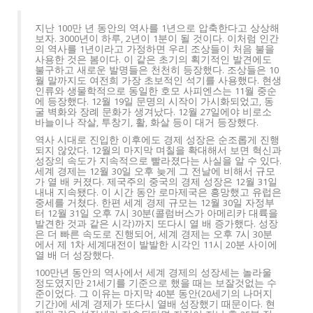
지난 100만 년 동안의 역사를 1년으로 압축한다고 상상해
보자. 3000년이 하루, 2년이 1분이 될 것이다. 이처럼 인간
의 역사를 1년이라고 가정하면 우리 조상들이 처음 불을
사용한 것은 봄이다. 이 같은 초기의 획기적인 발견에도
불구하고 새로운 발명들은 천천히 등장했다. 조상들은 10
월 말까지도 여전희 가장 초보적인 석기를 사용했다. 현생
인류와 생물학적으로 동일한 호모 사피엔스는 11월 중순
에 등장했다. 12월 19일 문명의 시작이 가시화되었고, 동
굴 벽화와 장례 문화가 생겨났다. 12월 27일에야 비로소
바늘이나 작살, 투창기, 활, 화살 등이 대거 등장했다.
역사 시대로 진입한 이후에도 경제 성장은 순조롭게 진행
되지 않았다. 12월의 마지막 며칠을 확대해서 보면 혁신과
성장의 속도가 지속적으로 빨라졌다는 사실을 알 수 있다.
세계 경제는 12월 30일 오후 늦게 그 전날에 비해서 규모
가 열 배 커졌다. 제국주의 중국의 경제 성장은 12월 31일
내내 지속됐다. 이 시간 동안 로마제국은 흥망했고 유럽은
중세를 거쳤다. 한편 세계 경제 규모는 12월 30일 자정부
터 12월 31일 오후 7시 30분(콜럼버스가 아메리카 대륙을
발견한 것과 같은 시각)까지 또다시 열 배 증가했다. 성장
은 더 빠른 속도로 진행되어, 세계 경제는 오후 7시 30분
에서 제 1차 세계대전이 발발한 시각인 11시 20분 사이에
열 배 더 성장했다.
100만년 동안의 역사에서 세계 경제의 성장세는 놀라울
정도였지만 21세기를 기준으로 했을 때는 보잘것없는 수
준이었다. 그 이유는 마지막 40분 동안(20세기의 나머지
기간)에 세계 경제가 또다시 열배 성장했기 때문이다. 현