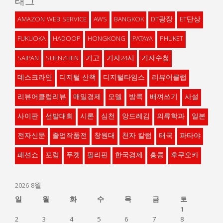
태그
AMAZON WEB SERVICE
AWS
BANGKOK
DT광장
ET단상
FUKUOKA
HADOOP
HONGKONG
PATAYA
PHUKET
SAIPAN
SHENZHEN
기고
기자24시
기자수첩
데스크라인
디지털 산책
디지털타임스
리뷰어클럽
리뷰어클럽리뷰
매일경제
모델
방콕
배껴쓰기
사설
사이판
선발대회
시론
심천
앙드레김
의류학과
일본
전자신문
졸업작품전
창원대
천자 칼럼
태국
파타야
패션쇼
포럼
푸켓
필리핀
한국경제
홍콩
후쿠오카
2026 8월
일
월
화
수
목
금
토
1
2
3
4
5
6
7
8