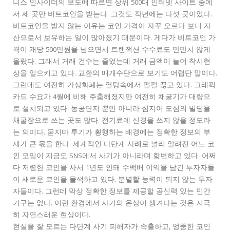
니스 인사이더의 보도에 따르면 상위 500대 인터넷 사이트 중에
서 세 곳만 비트코인을 받는다. 그것도 작년에는 다섯 곳이었다.
비트코인을 받지 않는 이유는 코인 가격이 자꾸 오르다 보니 자
산으로서 보유하는 일이 많아졌기 때문이다. 게다가 비트코인 가
격이 개당 500만원을 넘으면서 트랜잭션 수수료도 만만치 않게
올랐다. 그래서 거래 건수는 줄었는데 거래 금액이 늘어 착시현
상을 일으키고 있다. 교환의 매개수단으로 보기도 어렵단 말이다.
그런데도 여전히 가상화폐는 열탕속에서 펄펄 끊고 있다. 그래픽
카드 수요가 4월에 비해 주춤해졌지만 여전히 채굴기가 대량으
로 설치되고 있다. 농공단지 뿐만 아니라 심지어 도심의 빌딩을
채굴장으로 쓰는 곳도 많다. 전기료에 신경을 쓰지 않을 정도라
는 의미다. 묻지마 투기가 횡행하는 배경에는 정확한 정보의 부
재가 큰 몫을 한다. 세계적인 다단계 사례로 널리 알려진 어느 코
인 모임이 지금도 SNS에서 사기가 아니라며 항변하고 있다. 어쩌
다 저렴한 코인을 사서 1년도 안돼 수백배 이익을 남긴 투자자들
이 새로운 코인을 물색하고 있다. 분별할 능력이 되지 않는 투자
자들이다. 그런데 막상 정확한 정보를 제공할 공신력 있는 민간
기구는 없다. 이런 환경에서 사기의 온상이 생겨나는 것은 지극
히 자연스러운 현상이다.
현실을 잘 모르는 다단계 사기 피해자가 속출하고, 엉뚱한 코인