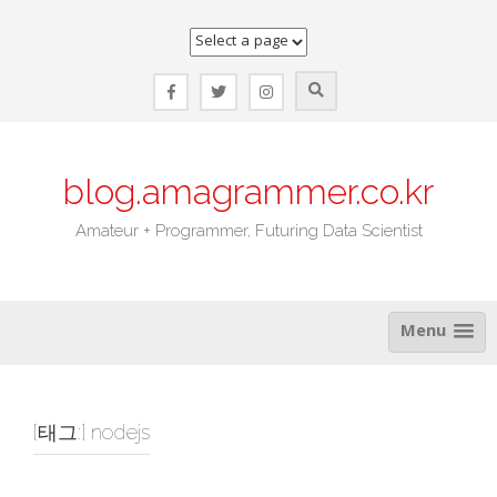
Skip
to
content
blog.amagrammer.co.kr
Amateur + Programmer, Futuring Data Scientist
Menu
[태그:]
nodejs