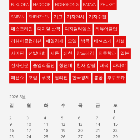
FUKUOKA
HADOOP
HONGKONG
PATAYA
PHUKET
SAIPAN
SHENZHEN
기고
기자24시
기자수첩
데스크라인
디지털 산책
디지털타임스
리뷰어클럽
리뷰어클럽리뷰
매일경제
모델
방콕
배껴쓰기
사설
사이판
선발대회
시론
심천
앙드레김
의류학과
일본
전자신문
졸업작품전
창원대
천자 칼럼
태국
파타야
패션쇼
포럼
푸켓
필리핀
한국경제
홍콩
후쿠오카
2026 8월
일
월
화
수
목
금
토
1
2
3
4
5
6
7
8
9
10
11
12
13
14
15
16
17
18
19
20
21
22
23
24
25
26
27
28
29