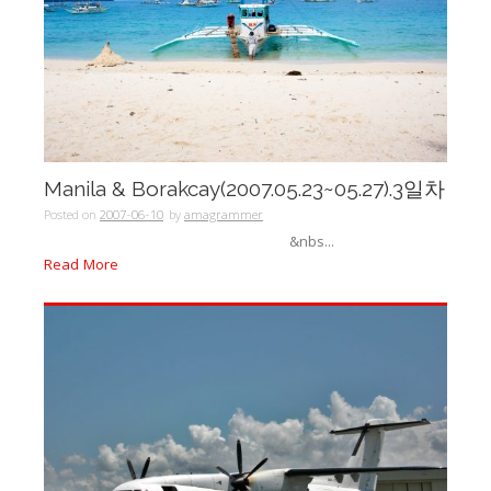
Manila & Borakcay(2007.05.23~05.27).3일차
Posted on
2007-06-10
by
amagrammer
&nbs...
Read More