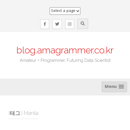
Skip
to
content
blog.amagrammer.co.kr
Amateur + Programmer, Futuring Data Scientist
Menu
[태그:]
Manila