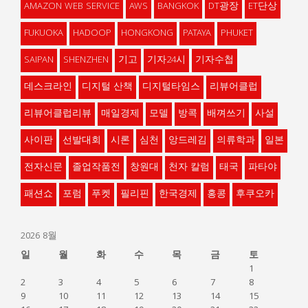
AMAZON WEB SERVICE
AWS
BANGKOK
DT광장
ET단상
FUKUOKA
HADOOP
HONGKONG
PATAYA
PHUKET
SAIPAN
SHENZHEN
기고
기자24시
기자수첩
데스크라인
디지털 산책
디지털타임스
리뷰어클럽
리뷰어클럽리뷰
매일경제
모델
방콕
배껴쓰기
사설
사이판
선발대회
시론
심천
앙드레김
의류학과
일본
전자신문
졸업작품전
창원대
천자 칼럼
태국
파타야
패션쇼
포럼
푸켓
필리핀
한국경제
홍콩
후쿠오카
2026 8월
일
월
화
수
목
금
토
1
2
3
4
5
6
7
8
9
10
11
12
13
14
15