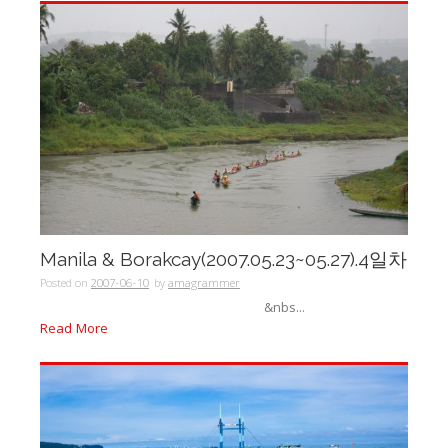
Manila & Borakcay(2007.05.23~05.27).4일차
Posted on
2007-06-10
by
amagrammer
&nbs...
Read More