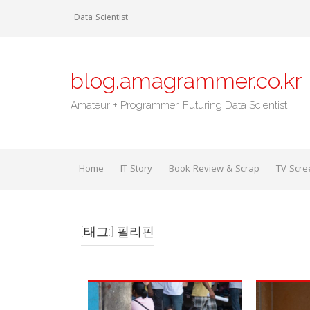
Skip
Data Scientist
to
content
blog.amagrammer.co.kr
Amateur + Programmer, Futuring Data Scientist
Home
IT Story
Book Review & Scrap
TV Scre
[태그:]
필리핀