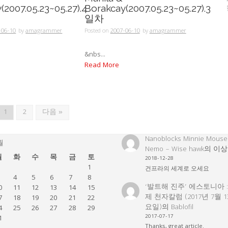
(2007.05.23~05.27).4
Borakcay(2007.05.23~05.27).3
일차
-06-10
by
amagrammer
Posted on
2007-06-10
by
amagrammer
&nbs...
Read More
1
2
다음 »
Nanoblocks Minnie Mouse
월
Nemo – Wise hawk
의
이상
월
화
수
목
금
토
2018-12-28
1
건프라의 세계로 오세요
4
5
6
7
8
‘발트해 진주’ 에스토니아 
0
11
12
13
14
15
제 천자칼럼 (2017년 7월 
7
18
19
20
21
22
요일)
의
Bablofil
4
25
26
27
28
29
2017-07-17
1
Thanks, great article.