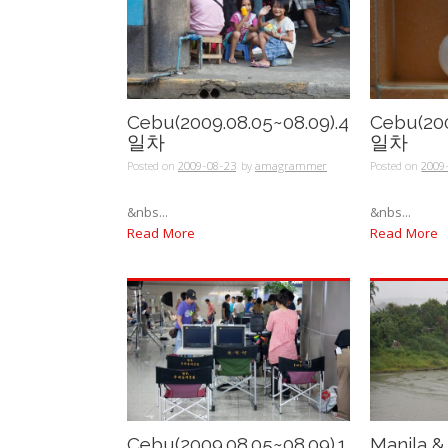
Cebu(2009.08.05~08.09).4
Cebu(200
일차
일차
Posted on
2009-08-23
by
amagrammer
Posted on
2009
&nbs...
&nbs...
Read More
Read More
Cebu(2009.08.05~08.09).1
Manila &