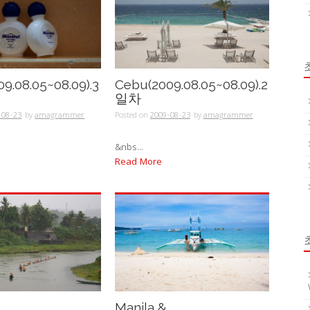
9.08.05~08.09).3
Cebu(2009.08.05~08.09).2
일차
-08-23
by
amagrammer
Posted on
2009-08-23
by
amagrammer
&nbs...
Read More
Manila &