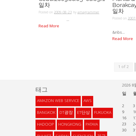
일차
Borakcay
일차
Posted on
2009-08-23
by
amagrammer
Posted on
2007
...
Read More
&nbs...
Read More
1 of 2
2026 8
태그
일
AMAZON WEB SERVICE
AWS
2
3
9
1
BANGKOK
DT광장
ET단상
FUKUOKA
16
1
23
2
HADOOP
HONGKONG
PATAYA
30
3