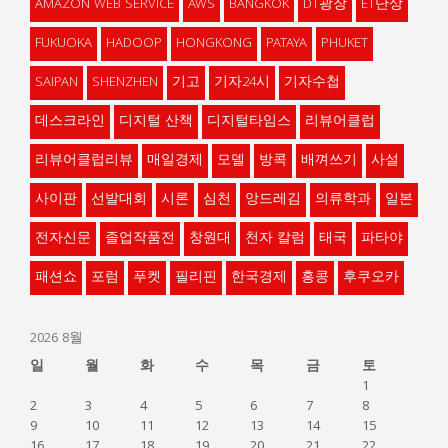
AMAZON WEB SERVICE
AWS
BANGKOK
DT광장
ET단상
FUKUOKA
HADOOP
HONGKONG
PATAYA
PHUKET
SAIPAN
SHENZHEN
기고
기자24시
기자수첩
데스크라인
디지털 산책
디지털타임스
리뷰어클럽
리뷰어클럽리뷰
매일경제
모델
방콕
배껴쓰기
사설
사이판
선발대회
시론
심천
앙드레김
의류학과
일본
전자신문
졸업작품전
창원대
천자 칼럼
태국
파타야
패션쇼
포럼
푸켓
필리핀
한국경제
홍콩
후쿠오카
2026 8월
일
월
화
수
목
금
토
1
2
3
4
5
6
7
8
9
10
11
12
13
14
15
16
17
18
19
20
21
22