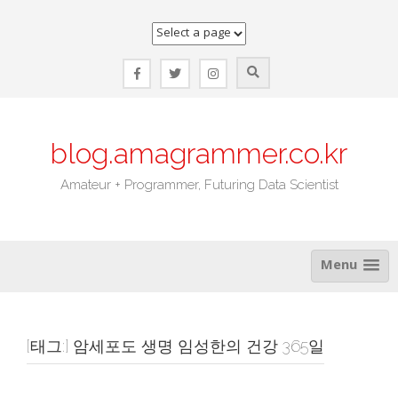
Skip
to
content
blog.amagrammer.co.kr
Amateur + Programmer, Futuring Data Scientist
Menu
[태그:]
암세포도 생명 임성한의 건강 365일