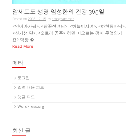
암세포도 생명 임성한의 건강 365일
Posted on
2018-12-15
by
amagrammer
<인어아가씨>, <왕꽃션녀님>, <하늘이시여>, <하현동마님>,
<신기생 뎐>, <오로라 공주> 하면 떠오르는 것이 무엇인가
요? 막장 �...
Read More
메타
로그인
입력 내용 피드
댓글 피드
WordPress.org
최신 글