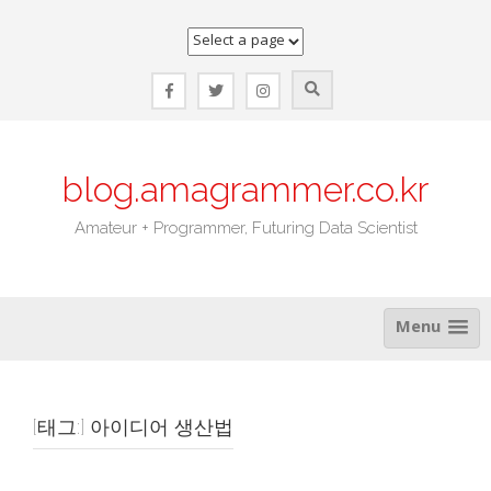
Skip
to
content
blog.amagrammer.co.kr
Amateur + Programmer, Futuring Data Scientist
Menu
[태그:]
아이디어 생산법