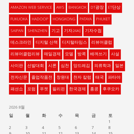
AMAZON WEB SERVICE
AWS
BANGKOK
DT광장
ET단상
FUKUOKA
HADOOP
HONGKONG
PATAYA
PHUKET
SAIPAN
SHENZHEN
기고
기자24시
기자수첩
데스크라인
디지털 산책
디지털타임스
리뷰어클럽
리뷰어클럽리뷰
매일경제
모델
방콕
배껴쓰기
사설
사이판
선발대회
시론
심천
앙드레김
의류학과
일본
전자신문
졸업작품전
창원대
천자 칼럼
태국
파타야
패션쇼
포럼
푸켓
필리핀
한국경제
홍콩
후쿠오카
2026 8월
일
월
화
수
목
금
토
1
2
3
4
5
6
7
8