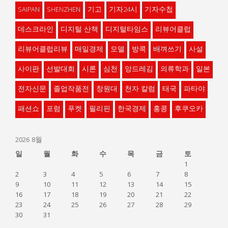
SAIPAN
SHENZHEN
기고
기자24시
기자수첩
데스크라인
디지털 산책
디지털타임스
리뷰어클럽
리뷰어클럽리뷰
매일경제
모델
방콕
배껴쓰기
사설
사이판
선발대회
시론
심천
앙드레김
의류학과
일본
전자신문
졸업작품전
창원대
천자 칼럼
태국
파타야
패션쇼
포럼
푸켓
필리핀
한국경제
홍콩
후쿠오카
2026 8월
일
월
화
수
목
금
토
1
2
3
4
5
6
7
8
9
10
11
12
13
14
15
16
17
18
19
20
21
22
23
24
25
26
27
28
29
30
31