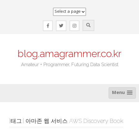
Skip
to
content
blog.amagrammer.co.kr
Amateur + Programmer, Futuring Data Scientist
Menu
[태그:]
아마존 웹 서비스 AWS Discovery Book