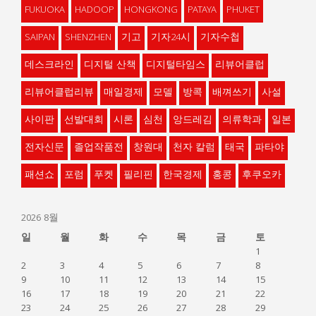
FUKUOKA
HADOOP
HONGKONG
PATAYA
PHUKET
SAIPAN
SHENZHEN
기고
기자24시
기자수첩
데스크라인
디지털 산책
디지털타임스
리뷰어클럽
리뷰어클럽리뷰
매일경제
모델
방콕
배껴쓰기
사설
사이판
선발대회
시론
심천
앙드레김
의류학과
일본
전자신문
졸업작품전
창원대
천자 칼럼
태국
파타야
패션쇼
포럼
푸켓
필리핀
한국경제
홍콩
후쿠오카
2026 8월
일
월
화
수
목
금
토
1
2
3
4
5
6
7
8
9
10
11
12
13
14
15
16
17
18
19
20
21
22
23
24
25
26
27
28
29