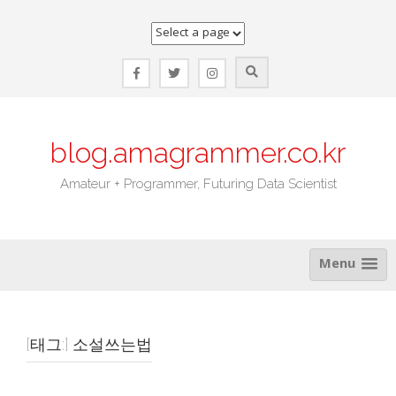
Skip
to
content
blog.amagrammer.co.kr
Amateur + Programmer, Futuring Data Scientist
Menu
[태그:]
소설쓰는법