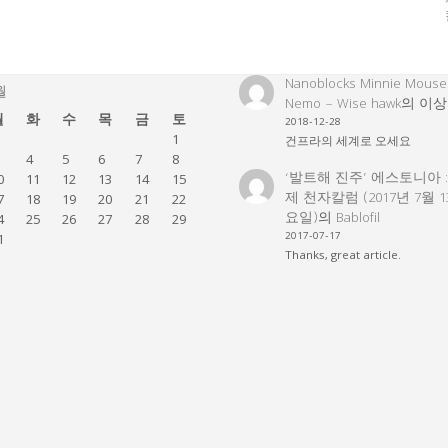
Nanoblocks Minnie Mouse
월
Nemo – Wise hawk
의
이상
월
화
수
목
금
토
2018-12-28
1
건프라의 세계로 오세요
4
5
6
7
8
‘발트해 진주’ 에스토니아 
0
11
12
13
14
15
제 천자칼럼 (2017년 7월 
7
18
19
20
21
22
요일)
의
Bablofil
4
25
26
27
28
29
2017-07-17
1
Thanks, great article.