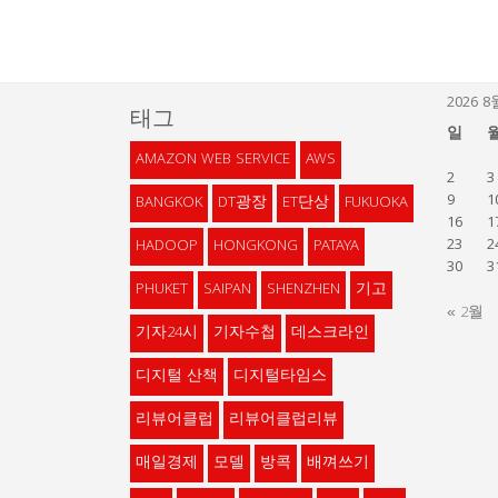
2026 8
태그
일
AMAZON WEB SERVICE
AWS
2
3
9
1
BANGKOK
DT광장
ET단상
FUKUOKA
16
1
23
2
HADOOP
HONGKONG
PATAYA
30
3
PHUKET
SAIPAN
SHENZHEN
기고
« 2월
기자24시
기자수첩
데스크라인
디지털 산책
디지털타임스
리뷰어클럽
리뷰어클럽리뷰
매일경제
모델
방콕
배껴쓰기