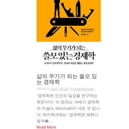
삶의 무기가 되는 쓸모 있
는 경제학
Posted on
2019-04-20
by
amagrammer
‘경제학은 인간의 일상을 연구하는
학문이다.’ 이 정의는 19세기 경제학
자 마샬(A. Marshall)이 내린 것 입니
다. 위키백과에는 ‘경제학은 재화나
용역�...
Read More