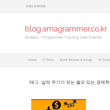
Skip
Data Scientist
to
content
blog.amagrammer.co.kr
Amateur + Programmer, Futuring Data Scientist
Home
IT Story
Book Review & Scrap
TV Scre
[태그:]
삶의 무기가 되는 쓸모 있는 경제학