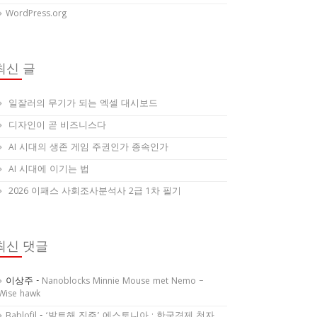
WordPress.org
최신 글
일잘러의 무기가 되는 엑셀 대시보드
디자인이 곧 비즈니스다
AI 시대의 생존 게임 주권인가 종속인가
AI 시대에 이기는 법
2026 이패스 사회조사분석사 2급 1차 필기
최신 댓글
이상주
-
Nanoblocks Minnie Mouse met Nemo –
Wise hawk
Bablofil
-
‘발트해 진주’ 에스토니아 : 한국경제 천자