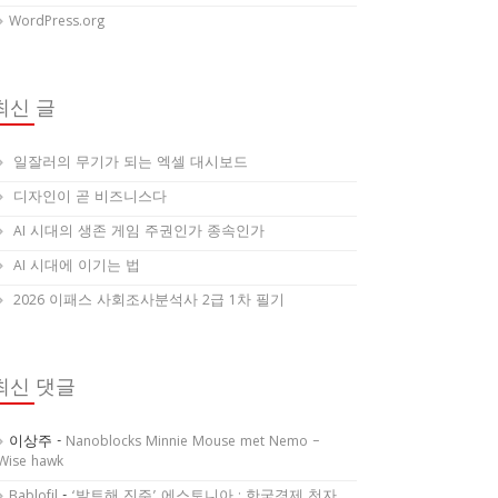
WordPress.org
최신 글
일잘러의 무기가 되는 엑셀 대시보드
디자인이 곧 비즈니스다
AI 시대의 생존 게임 주권인가 종속인가
AI 시대에 이기는 법
2026 이패스 사회조사분석사 2급 1차 필기
최신 댓글
이상주
-
Nanoblocks Minnie Mouse met Nemo –
Wise hawk
Bablofil
-
‘발트해 진주’ 에스토니아 : 한국경제 천자