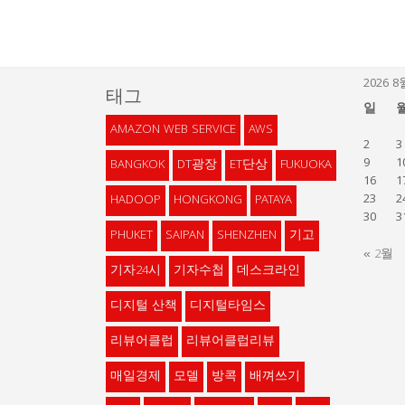
2026 8
태그
일
AMAZON WEB SERVICE
AWS
2
3
9
1
BANGKOK
DT광장
ET단상
FUKUOKA
16
1
23
2
HADOOP
HONGKONG
PATAYA
30
3
PHUKET
SAIPAN
SHENZHEN
기고
« 2월
기자24시
기자수첩
데스크라인
디지털 산책
디지털타임스
리뷰어클럽
리뷰어클럽리뷰
매일경제
모델
방콕
배껴쓰기