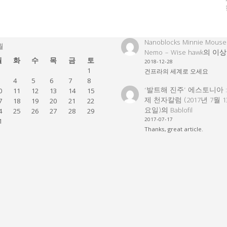
Nanoblocks Minnie Mouse
월
Nemo – Wise hawk
의
이상
월
화
수
목
금
토
2018-12-28
1
건프라의 세계로 오세요
4
5
6
7
8
‘발트해 진주’ 에스토니아 
0
11
12
13
14
15
제 천자칼럼 (2017년 7월 
7
18
19
20
21
22
요일)
의
Bablofil
4
25
26
27
28
29
2017-07-17
1
Thanks, great article.