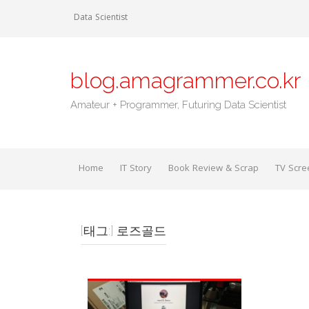
Skip
Data Scientist
to
content
blog.amagrammer.co.kr
Amateur + Programmer, Futuring Data Scientist
Home
IT Story
Book Review & Scrap
TV Scre
[태그:]
로즈골드