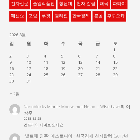
전자신문
졸업작품전
창원대
천자 칼럼
태국
파타야
패션쇼
포럼
푸켓
필리핀
한국경제
홍콩
후쿠오카
2026 8월
일
월
화
수
목
금
토
1
2
3
4
5
6
7
8
9
10
11
12
13
14
15
16
17
18
19
20
21
22
23
24
25
26
27
28
29
30
31
« 2월
Nanoblocks Minnie Mouse met Nemo – Wise hawk
의
이
상주
2018-12-28
건프라의 세계로 오세요
‘발트해 진주’ 에스토니아 : 한국경제 천자칼럼 (2017년