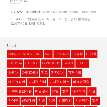
최신 댓글
이상주
-
Nanoblocks Minnie Mouse met Nemo – Wise hawk
Bablofil
-
‘발트해 진주’ 에스토니아 : 한국경제 천자칼럼
(2017년 7월 13일 목요일)
태그
AMAZON WEB SERVICE
AWS
BANGKOK
DT광장
ET단상
FUKUOKA
HADOOP
HONGKONG
PATAYA
PHUKET
SAIPAN
SHENZHEN
기고
기자24시
기자수첩
데스크라인
디지털 산책
디지털타임스
리뷰어클럽
리뷰어클럽리뷰
매일경제
모델
방콕
배껴쓰기
사설
사이판
선발대회
시론
심천
앙드레김
의류학과
일본