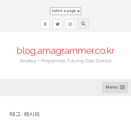
Skip
to
content
blog.amagrammer.co.kr
Amateur + Programmer, Futuring Data Scientist
Menu
[태그:]
레시피