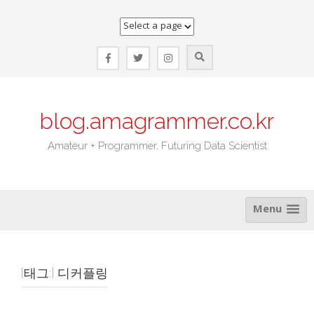
Skip
to
content
blog.amagrammer.co.kr
Amateur + Programmer, Futuring Data Scientist
Menu
[태그:]
디커플링