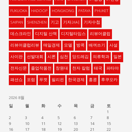
FUKUOKA
HADOOP
HONGKONG
PATAYA
PHUKET
SAIPAN
SHENZHEN
기고
기자24시
기자수첩
데스크라인
디지털 산책
디지털타임스
리뷰어클럽
리뷰어클럽리뷰
매일경제
모델
방콕
배껴쓰기
사설
사이판
선발대회
시론
심천
앙드레김
의류학과
일본
전자신문
졸업작품전
창원대
천자 칼럼
태국
파타야
패션쇼
포럼
푸켓
필리핀
한국경제
홍콩
후쿠오카
2026 8월
일
월
화
수
목
금
토
1
2
3
4
5
6
7
8
9
10
11
12
13
14
15
16
17
18
19
20
21
22