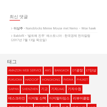
최신 댓글
이상주
-
Nanoblocks Minnie Mouse met Nemo – Wise hawk
Bablofil
-
‘발트해 진주’ 에스토니아 : 한국경제 천자칼럼
(2017년 7월 13일 목요일)
태그
AMAZON WEB SERVICE
AWS
BANGKOK
DT광장
ET단상
FUKUOKA
HADOOP
HONGKONG
PATAYA
PHUKET
SAIPAN
SHENZHEN
기고
기자24시
기자수첩
데스크라인
디지털 산책
디지털타임스
리뷰어클럽