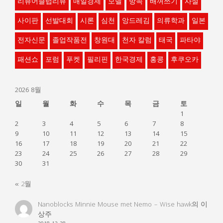
리뷰어클럽리뷰
매일경제
모델
방콕
배껴쓰기
사설
사이판
선발대회
시론
심천
앙드레김
의류학과
일본
전자신문
졸업작품전
창원대
천자 칼럼
태국
파타야
패션쇼
포럼
푸켓
필리핀
한국경제
홍콩
후쿠오카
2026 8월
일
월
화
수
목
금
토
1
2
3
4
5
6
7
8
9
10
11
12
13
14
15
16
17
18
19
20
21
22
23
24
25
26
27
28
29
30
31
« 2월
Nanoblocks Minnie Mouse met Nemo – Wise hawk
의
이
상주