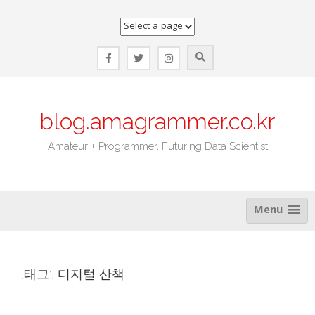
Skip
to
content
blog.amagrammer.co.kr
Amateur + Programmer, Futuring Data Scientist
Menu
[태그:]
디지털 산책