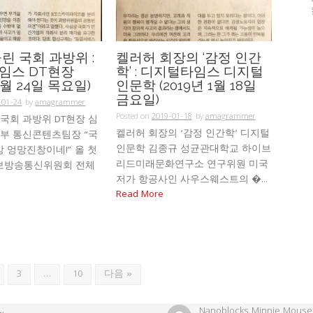
린 국회 과방위 :
켈러허 회장의 ‘감정 인간
임스 DT현장
학’ : 디지털타임스 디지털
 1월 24일 목요일)
인문학 (2019년 1월 18일
금요일)
-01-24
by
amagrammer
Posted on
2019-01-18
by
amagrammer
국회 과방위 DT현장 심
켈러허 회장의 ‘감정 인간학’ 디지털
학부 통신콘텐츠팀장 “국
인문학 김종규 성균관대학교 하이브
 엉망진창이네!” 올 첫
리드미래문화연구소 연구위원 미국
보방송통신위원회 전체
저가 항공사인 사우스웨스트의 �...
Read More
3
…
10
다음 »
Nanoblocks Minnie Mouse