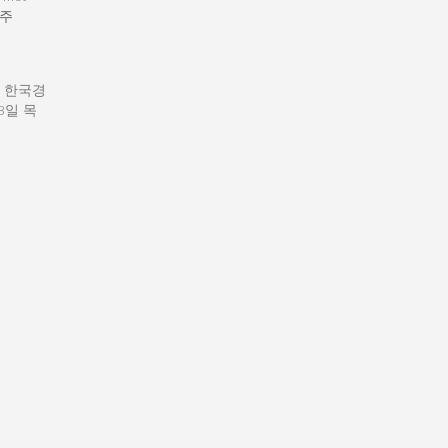
주
: 한국경
13일 목