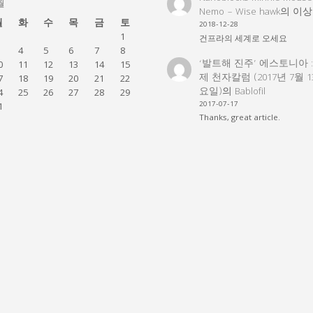
월
Nemo – Wise hawk
의
이상
월
화
수
목
금
토
2018-12-28
1
건프라의 세계로 오세요
4
5
6
7
8
‘발트해 진주’ 에스토니아 
0
11
12
13
14
15
제 천자칼럼 (2017년 7월 
7
18
19
20
21
22
요일)
의
Bablofil
4
25
26
27
28
29
2017-07-17
1
Thanks, great article.