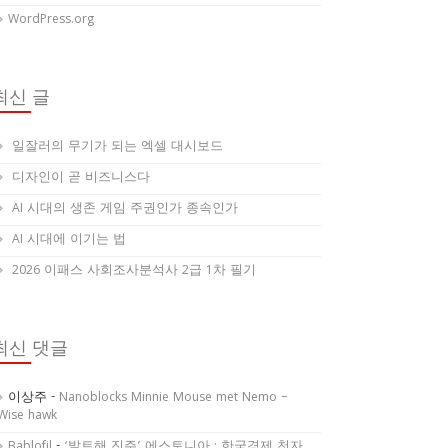
WordPress.org
최신 글
일잘러의 무기가 되는 엑셀 대시보드
디자인이 곧 비즈니스다
AI 시대의 생존 게임 주권인가 종속인가
AI 시대에 이기는 법
2026 이패스 사회조사분석사 2급 1차 필기
최신 댓글
이상주
-
Nanoblocks Minnie Mouse met Nemo –
Wise hawk
Bablofil
-
‘발트해 진주’ 에스토니아 : 한국경제 천자