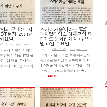
언의 무게 : 디지
‘스카이캐슬’이라는 寓話 :
DT현장 (2019년
디지털타임스 하재근의 족
 화요일)
집게로 문화집기 (2019년 1
월 16일 수요일)
-01-29
by
amagrammer
Posted on
2019-01-26
by
amagrammer
의 무게 DT현장 박미영
‘스카이캐슬’이라는 寓話 하재근의
행정팀장 #1월 17일 울
족집게로 문화집기 문화평론가 JTBC
로드맵 발표. 문재인 대
‘SKY캐슬’이 폭발적인 인기를 누리
리에서 “2030년 수소차·
고 있다. 1.7% 시청률이라는 �...
Read More