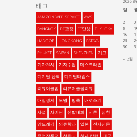
2026 8
태그
일
AMAZON WEB SERVICE
AWS
2
3
9
1
BANGKOK
DT광장
ET단상
FUKUOKA
16
1
23
2
HADOOP
HONGKONG
PATAYA
30
3
PHUKET
SAIPAN
SHENZHEN
기고
« 2월
기자24시
기자수첩
데스크라인
디지털 산책
디지털타임스
리뷰어클럽
리뷰어클럽리뷰
매일경제
모델
방콕
배껴쓰기
사설
사이판
선발대회
시론
심천
앙드레김
의류학과
일본
전자신문
졸업작품전
창원대
천자 칼럼
태국