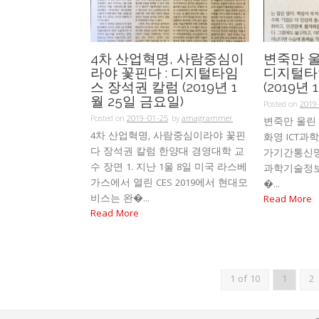
4차 산업혁명, 사람중심이
변죽만 울
라야 꽃핀다 : 디지털타임
디지털타
스 장석권 칼럼 (2019년 1
(2019년
월 25일 금요일)
Posted on
2019
Posted on
2019-01-25
by
amagrammer
변죽만 울린 
4차 산업혁명, 사람중심이라야 꽃핀
화영 ICT과
다 장석권 칼럼 한양대 경영대학 교
가기간통신망
수 장면 1. 지난 1울 8일 미국 라스베
과학기술정
가스에서 열린 CES 2019에서 현대모
�...
비스는 완�...
Read More
Read More
1 of 10
1
2