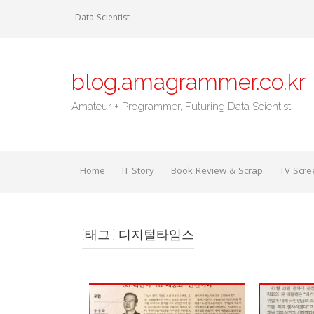
Skip
Data Scientist
to
content
blog.amagrammer.co.kr
Amateur + Programmer, Futuring Data Scientist
Home
IT Story
Book Review & Scrap
TV Scre
[태그:]
디지털타임스