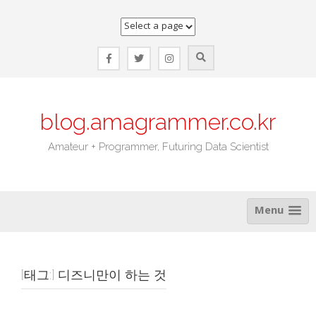
Skip
to
content
blog.amagrammer.co.kr
Amateur + Programmer, Futuring Data Scientist
Menu
[태그:]
디즈니만이 하는 것