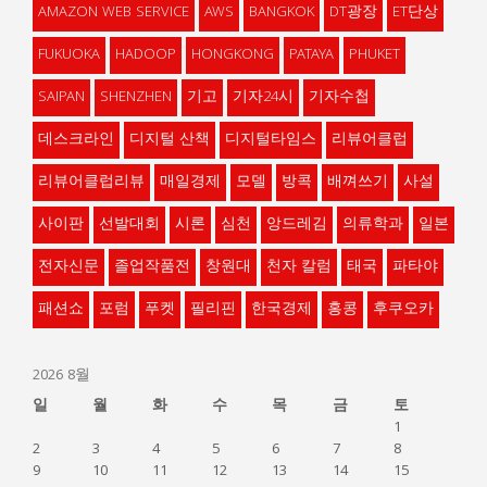
AMAZON WEB SERVICE
AWS
BANGKOK
DT광장
ET단상
FUKUOKA
HADOOP
HONGKONG
PATAYA
PHUKET
SAIPAN
SHENZHEN
기고
기자24시
기자수첩
데스크라인
디지털 산책
디지털타임스
리뷰어클럽
리뷰어클럽리뷰
매일경제
모델
방콕
배껴쓰기
사설
사이판
선발대회
시론
심천
앙드레김
의류학과
일본
전자신문
졸업작품전
창원대
천자 칼럼
태국
파타야
패션쇼
포럼
푸켓
필리핀
한국경제
홍콩
후쿠오카
2026 8월
일
월
화
수
목
금
토
1
2
3
4
5
6
7
8
9
10
11
12
13
14
15