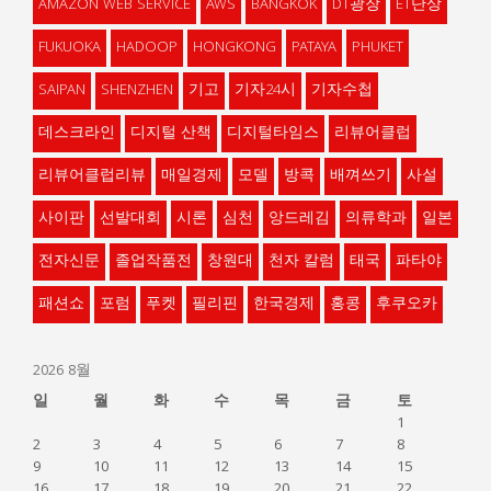
AMAZON WEB SERVICE
AWS
BANGKOK
DT광장
ET단상
FUKUOKA
HADOOP
HONGKONG
PATAYA
PHUKET
SAIPAN
SHENZHEN
기고
기자24시
기자수첩
데스크라인
디지털 산책
디지털타임스
리뷰어클럽
리뷰어클럽리뷰
매일경제
모델
방콕
배껴쓰기
사설
사이판
선발대회
시론
심천
앙드레김
의류학과
일본
전자신문
졸업작품전
창원대
천자 칼럼
태국
파타야
패션쇼
포럼
푸켓
필리핀
한국경제
홍콩
후쿠오카
2026 8월
일
월
화
수
목
금
토
1
2
3
4
5
6
7
8
9
10
11
12
13
14
15
16
17
18
19
20
21
22