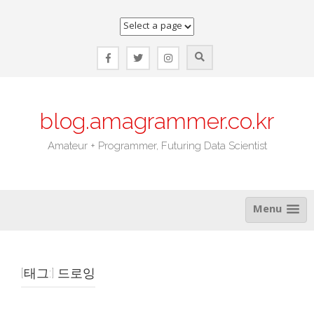
Skip
to
content
blog.amagrammer.co.kr
Amateur + Programmer, Futuring Data Scientist
Menu
[태그:]
드로잉