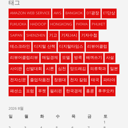
태그
AMAZON WEB SERVICE
AWS
BANGKOK
DT광장
ET단상
FUKUOKA
HADOOP
HONGKONG
PATAYA
PHUKET
SAIPAN
SHENZHEN
기고
기자24시
기자수첩
데스크라인
디지털 산책
디지털타임스
리뷰어클럽
리뷰어클럽리뷰
매일경제
모델
방콕
배껴쓰기
사설
사이판
선발대회
시론
심천
앙드레김
의류학과
일본
전자신문
졸업작품전
창원대
천자 칼럼
태국
파타야
패션쇼
포럼
푸켓
필리핀
한국경제
홍콩
후쿠오카
2026 8월
일
월
화
수
목
금
토
1