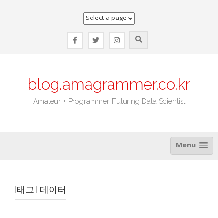
Skip
to
content
blog.amagrammer.co.kr
Amateur + Programmer, Futuring Data Scientist
Menu
[태그:]
데이터