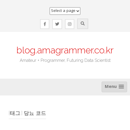
Skip
to
content
blog.amagrammer.co.kr
Amateur + Programmer, Futuring Data Scientist
Menu
[태그:]
당뇨 코드