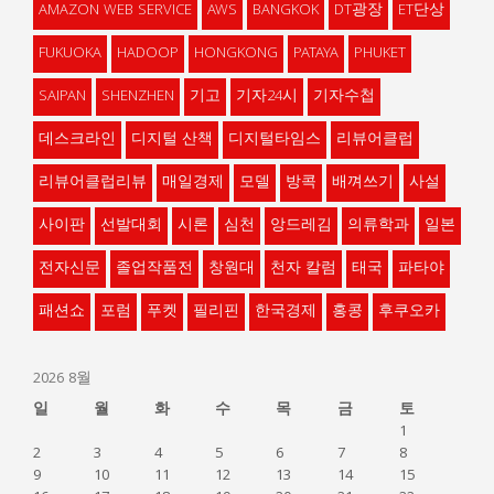
AMAZON WEB SERVICE
AWS
BANGKOK
DT광장
ET단상
FUKUOKA
HADOOP
HONGKONG
PATAYA
PHUKET
SAIPAN
SHENZHEN
기고
기자24시
기자수첩
데스크라인
디지털 산책
디지털타임스
리뷰어클럽
리뷰어클럽리뷰
매일경제
모델
방콕
배껴쓰기
사설
사이판
선발대회
시론
심천
앙드레김
의류학과
일본
전자신문
졸업작품전
창원대
천자 칼럼
태국
파타야
패션쇼
포럼
푸켓
필리핀
한국경제
홍콩
후쿠오카
2026 8월
일
월
화
수
목
금
토
1
2
3
4
5
6
7
8
9
10
11
12
13
14
15