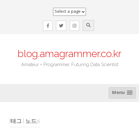
Skip
to
content
blog.amagrammer.co.kr
Amateur + Programmer, Futuring Data Scientist
Menu
[태그:]
노드js