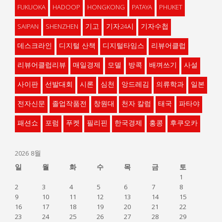
FUKUOKA
HADOOP
HONGKONG
PATAYA
PHUKET
SAIPAN
SHENZHEN
기고
기자24시
기자수첩
데스크라인
디지털 산책
디지털타임스
리뷰어클럽
리뷰어클럽리뷰
매일경제
모델
방콕
배껴쓰기
사설
사이판
선발대회
시론
심천
앙드레김
의류학과
일본
전자신문
졸업작품전
창원대
천자 칼럼
태국
파타야
패션쇼
포럼
푸켓
필리핀
한국경제
홍콩
후쿠오카
2026 8월
일
월
화
수
목
금
토
1
2
3
4
5
6
7
8
9
10
11
12
13
14
15
16
17
18
19
20
21
22
23
24
25
26
27
28
29